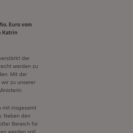
Mio. Euro vom
 Katrin
verstärkt der
recht werden zu
en. Mit der
wir zu unserer
inisterin.
n mit insgesamt
n. Neben den
oßer Bereich für
en werden soll,