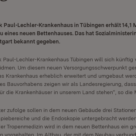
k Paul-Lechler-Krankenhaus in Tübingen erhält 14,1 
u eines neuen Bettenhauses. Das hat Sozialministerin
ttgart bekannt gegeben.
k Paul-Lechler-Krankenhaus Tübingen will sich künftig 
widmen. Um diesem neuen Versorgungsschwerpunkt ge
s Krankenhaus erheblich erweitert und umgebaut werd
es Bauvorhabens zeigen wir als Landesregierung, dass 
ür die Krankenhäuser in unserem Land stehen“, so die M
eter zufolge sollen in dem neuen Gebäude drei Statione
apiebereiche und die Endoskopie untergebracht werde
der Tropenmedizin wird in dem neuen Bettenhaus ein gr
in vorgehalten. Im Altbau, der mit dem Neubau verbund