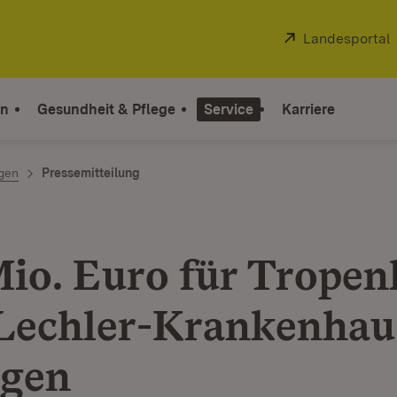
Extern:
Landesportal
on
Gesundheit & Pflege
Service
Karriere
ngen
Pressemitteilung
Mio. Euro für Tropen
Lechler-Krankenhau
ngen