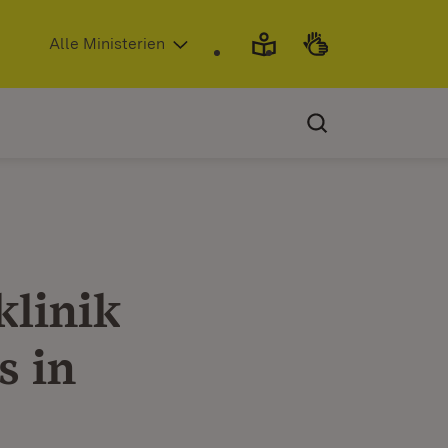
(Öffnet in neuem Fenster)
Alle Ministerien
klinik
s in