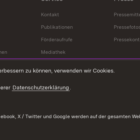
Kontakt
Pressemitt
Publikationen
Pressefoto
Förderaufrufe
Pressekont
hen
Mediathek
t
Veranstaltungen
erbessern zu können, verwenden wir Cookies.
en
RSS
ement
serer
Datenschutzerklärung
.
 Pflege
ebook, X / Twitter und Google werden auf der gesamten Webs
Kontakt
Datenschutz
Erklärung zur Barrierefreiheit