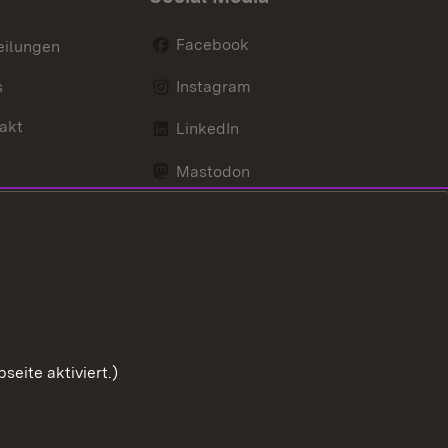
Facebook
eilungen
s
Instagram
akt
LinkedIn
Mastodon
Youtube
eite aktiviert.)
Zum Sei
Benutzungshinweise
Impressum
Cookies