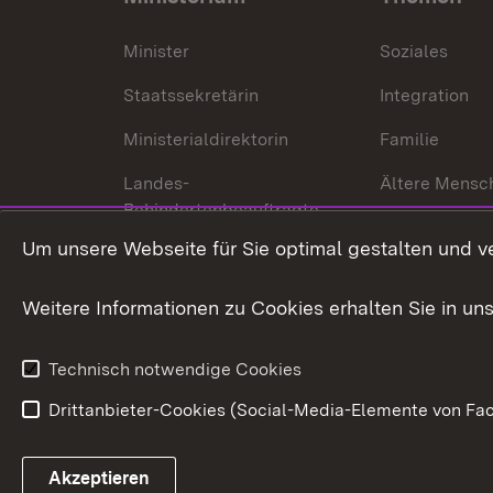
Minister
Soziales
Staatssekretärin
Integration
Ministerialdirektorin
Familie
Landes-
Ältere Mensc
Behindertenbeauftragte
Menschen mi
Um unsere Webseite für Sie optimal gestalten und v
Bürgerreferent
Behinderung
Karriere
Bürgerengag
Weitere Informationen zu Cookies erhalten Sie in un
Anfahrt
Gesundheit &
Technisch notwendige Cookies
Drittanbieter-Cookies (Social-Media-Elemente von Fac
Link zum Landesportal
Akzeptieren