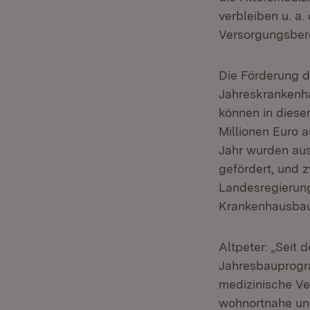
verbleiben u. a
Versorgungsbere
Die Förderung d
Jahreskrankenh
können in diese
Millionen Euro 
Jahr wurden au
gefördert, und 
Landesregierung
Krankenhausba
Altpeter: „Seit 
Jahresbauprogra
medizinische Ver
wohnortnahe un