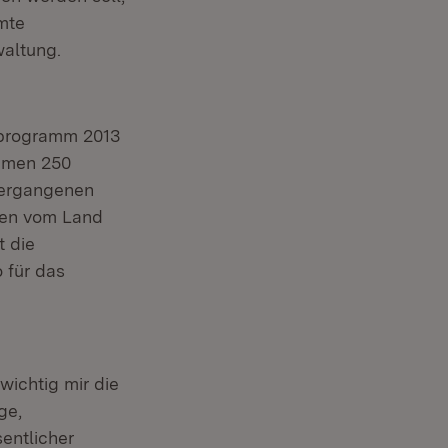
mte
waltung.
uprogramm 2013
ammen 250
vergangenen
ben vom Land
t die
 für das
wichtig mir die
ge,
entlicher