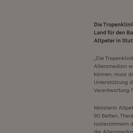
Die Tropenklini
Land für den Ba
Altpeter in Stu
„Die Tropenklini
Altersmedizin 
können, muss da
Unterstützung d
Verantwortung f
Ministerin Altp
90 Betten, Ther
Isolierzimmern 
die Altersmediz