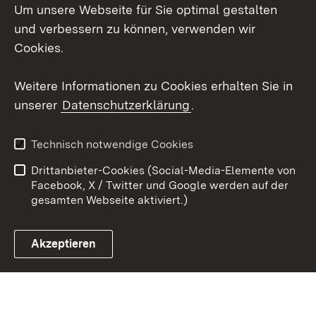
Um unsere Webseite für Sie optimal gestalten
Mastodon
und verbessern zu können, verwenden wir
Cookies.
Youtube
Weitere Informationen zu Cookies erhalten Sie in
Zum 
unserer
Datenschutzerklärung
.
Kontakt
Datenschutz
Erklärung zur
Benutzungshinweise
Technisch notwendige Cookies
Barrierefreiheit
Drittanbieter-Cookies (Social-Media-Elemente von
Impressum
Cookies
Facebook, X / Twitter und Google werden auf der
gesamten Webseite aktiviert.)
Akzeptieren
Link zum Landesportal