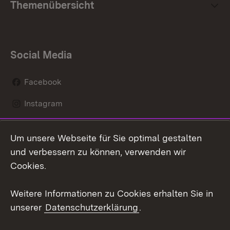
Themenübersicht
Social Media
Facebook
Instagram
LinkedIn
Um unsere Webseite für Sie optimal gestalten
Mastodon
und verbessern zu können, verwenden wir
Cookies.
Youtube
Weitere Informationen zu Cookies erhalten Sie in
Zum 
unserer
Datenschutzerklärung
.
Kontakt
Datenschutz
Erklärung zur
Benutzungshinweise