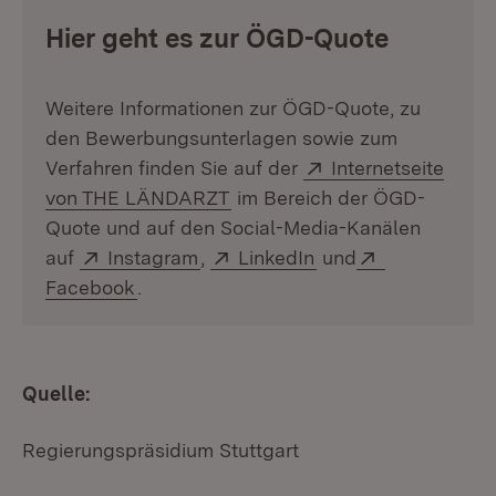
Hier geht es zur ÖGD-Quote
Weitere Informationen zur ÖGD-Quote, zu
den Bewerbungsunterlagen sowie zum
Extern:
Verfahren finden Sie auf der
Internetseite
(Öffnet in neuem Fenster)
von THE LÄNDARZT
im Bereich der ÖGD-
Quote und auf den Social-Media-Kanälen
Extern:
(Öffnet in neuem Fenster)
Extern:
(Öffnet in neuem Fe
Extern:
auf
Instagram
,
LinkedIn
und
(Öffnet in neuem Fenster)
Facebook
.
Quelle:
Regierungspräsidium Stuttgart