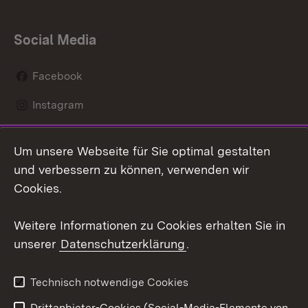
Social Media
Facebook
Instagram
LinkedIn
Um unsere Webseite für Sie optimal gestalten
Mastodon
und verbessern zu können, verwenden wir
Cookies.
Youtube
Weitere Informationen zu Cookies erhalten Sie in
Zum 
unserer
Datenschutzerklärung
.
Kontakt
Datenschutz
Erklärung zur
Benutzungshinweise
Technisch notwendige Cookies
Barrierefreiheit
Drittanbieter-Cookies (Social-Media-Elemente von