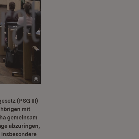
setz (PSG III)
hörigen mit
ucha gemeinsam
age abzuringen,
– insbesondere