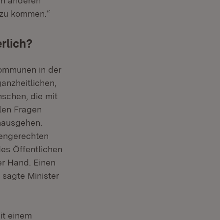
den anderen
 zu kommen.“
rlich?
Kommunen in der
anzheitlichen,
schen, die mit
elen Fragen
inausgehen.
tengerechten
es Öffentlichen
er Hand. Einen
 sagte Minister
it einem