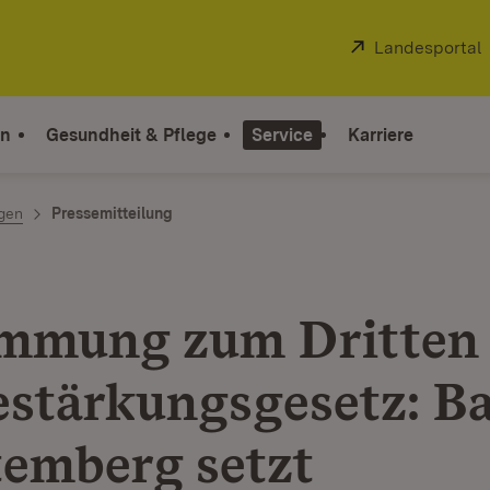
Extern:
Landesportal
on
Gesundheit & Pflege
Service
Karriere
ngen
Pressemitteilung
mmung zum Dritten
estärkungsgesetz: B
emberg setzt