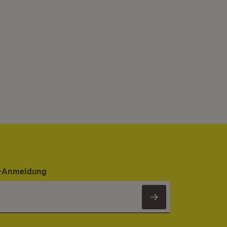
er-Anmeldung
Newsletter 