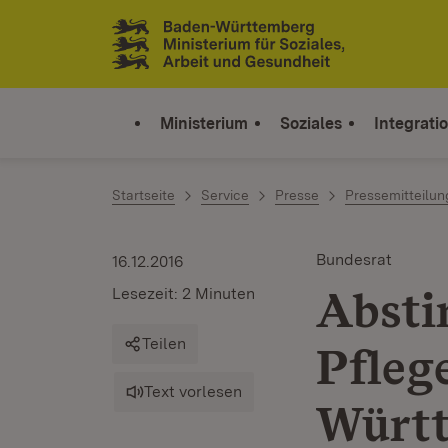
Zum Inhalt springen
Link zur Startseite
Ministerium
Soziales
Integrati
Startseite
Service
Presse
Pressemitteilu
Bundesrat
16.12.2016
Absti
Lesezeit: 2 Minuten
Teilen
Pfleg
Text vorlesen
Württ