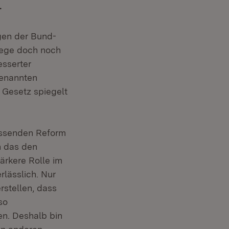
.
gen der Bund-
lege doch noch
esserter
genannten
Gesetz spiegelt
fassenden Reform
h das den
rkere Rolle im
rlässlich. Nur
rstellen, dass
so
n. Deshalb bin