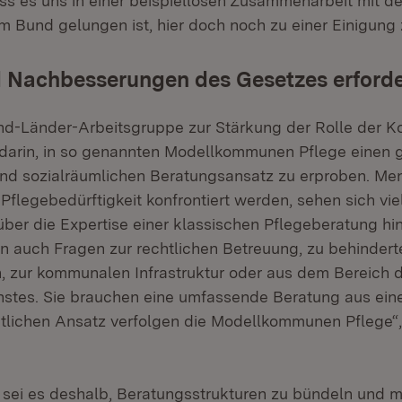
dass es uns in einer beispiellosen Zusammenarbeit mit 
 Bund gelungen ist, hier doch noch zu einer Einigung
 Nachbesserungen des Gesetzes erforde
nd-Länder-Arbeitsgruppe zur Stärkung der Rolle der 
darin, in so genannten Modellkommunen Pflege einen g
d sozialräumlichen Beratungsansatz zu erproben. Men
Pflegebedürftigkeit konfrontiert werden, sehen sich vi
über die Expertise einer klassischen Pflegeberatung h
n auch Fragen zur rechtlichen Betreuung, zu behinder
zur kommunalen Infrastruktur oder aus dem Bereich d
stes. Sie brauchen eine umfassende Beratung aus ein
tlichen Ansatz verfolgen die Modellkommunen Pflege“,
 sei es deshalb, Beratungsstrukturen zu bündeln und m