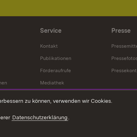
Service
Presse
Kontakt
Pressemitt
Publikationen
Pressefoto
Förderaufrufe
Pressekont
hen
Mediathek
t
Veranstaltungen
erbessern zu können, verwenden wir Cookies.
en
RSS
ement
serer
Datenschutzerklärung
.
 Pflege