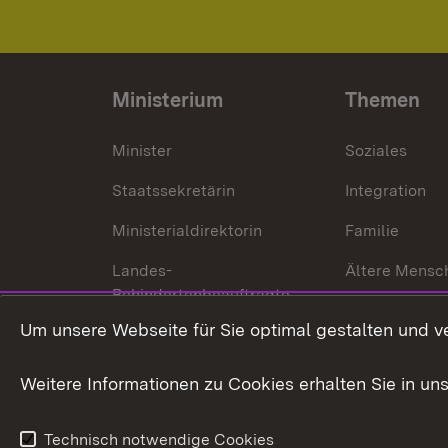
Ministerium
Themen
Minister
Soziales
Staatssekretärin
Integration
Ministerialdirektorin
Familie
Landes-
Ältere Mensc
Behindertenbeauftragte
Menschen mi
Um unsere Webseite für Sie optimal gestalten und v
Bürgerreferent
Behinderung
Karriere
Bürgerengag
Weitere Informationen zu Cookies erhalten Sie in un
Anfahrt
Gesundheit &
Technisch notwendige Cookies