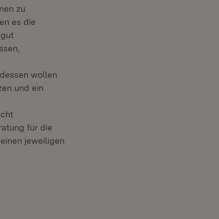
nen zu
en es die
 gut
ssen,
tdessen wollen
zen und ein
icht
atung für die
seinen jeweiligen