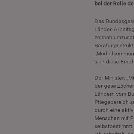
bei der Rolle d
Das Bundesgesu
Länder-Arbeitsg
zeitnah umzuset
Beratungsstrukt
„Modellkommune
sich diese Empf
Der Minister: „M
der gesetzliche
Ländern vom Bun
Pflegebereich z
durch eine akti
Menschen mit Pf
selbstbestimmt 