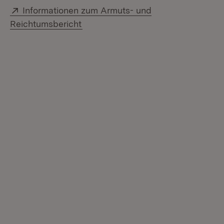
Extern:
Informationen zum Armuts- und
(Öffnet in neuem Fenster)
Reichtumsbericht