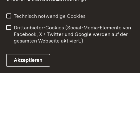
Kontakt
Datenschutz
Erklärung zur
Benutzungshinweise
Technisch notwendige Cookies
Barrierefreiheit
Drittanbieter-Cookies (Social-Media-Elemente von
Impressum
Cookies
Facebook, X / Twitter und Google werden auf der
gesamten Webseite aktiviert.)
Akzeptieren
Link zum Landesportal