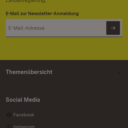
Landesregierung.
E-Mail zur Newsletter-Anmeldung
News
Themenübersicht
Social Media
Facebook
Instagram