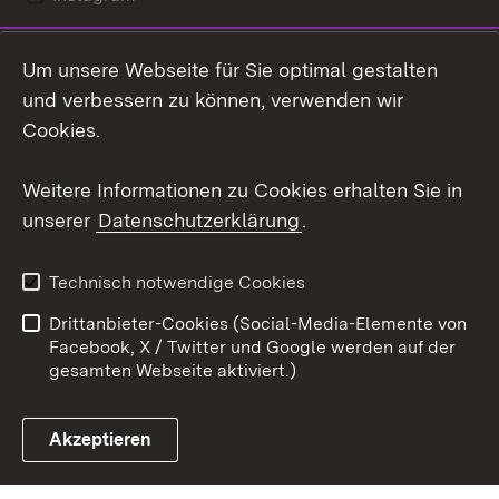
LinkedIn
Um unsere Webseite für Sie optimal gestalten
Mastodon
und verbessern zu können, verwenden wir
Cookies.
Youtube
Weitere Informationen zu Cookies erhalten Sie in
Zum 
unserer
Datenschutzerklärung
.
Kontakt
Datenschutz
Erklärung zur
Benutzungshinweise
Technisch notwendige Cookies
Barrierefreiheit
Drittanbieter-Cookies (Social-Media-Elemente von
Impressum
Cookies
Facebook, X / Twitter und Google werden auf der
gesamten Webseite aktiviert.)
Akzeptieren
Link zum Landesportal