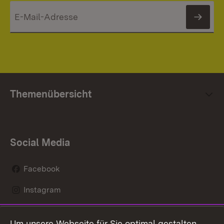
News
Themenübersicht
Social Media
Facebook
Instagram
LinkedIn
Um unsere Webseite für Sie optimal gestalten