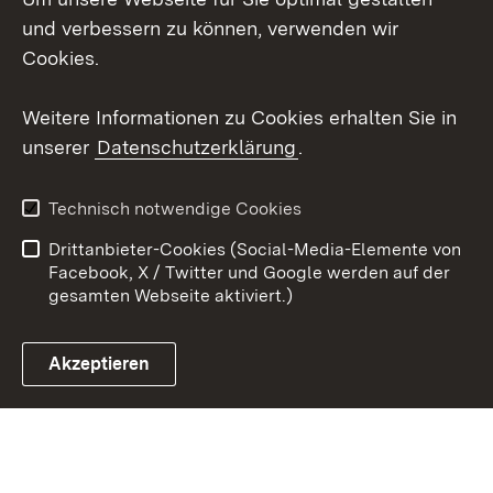
Mastodon
und verbessern zu können, verwenden wir
Cookies.
Youtube
Weitere Informationen zu Cookies erhalten Sie in
Zum 
unserer
Datenschutzerklärung
.
Kontakt
Datenschutz
Erklärung zur
Benutzungshinweise
Technisch notwendige Cookies
Barrierefreiheit
Drittanbieter-Cookies (Social-Media-Elemente von
Impressum
Cookies
Facebook, X / Twitter und Google werden auf der
gesamten Webseite aktiviert.)
Akzeptieren
Link zum Landesportal