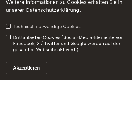
Weitere Informationen zu Cookies erhalten Sie in
Zum 
unserer
Datenschutzerklärung
.
Kontakt
Datenschutz
Erklärung zur
Benutzungshinweise
Technisch notwendige Cookies
Barrierefreiheit
Drittanbieter-Cookies (Social-Media-Elemente von
Impressum
Cookies
Facebook, X / Twitter und Google werden auf der
gesamten Webseite aktiviert.)
Akzeptieren
Link zum Landesportal