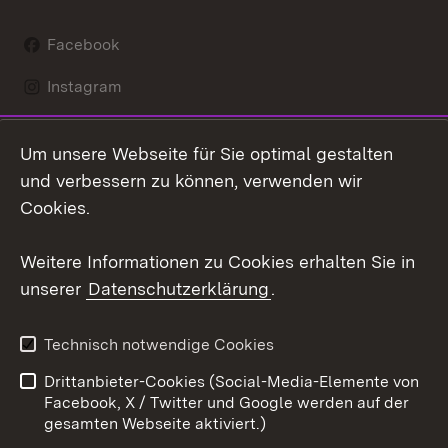
Facebook
Instagram
LinkedIn
Um unsere Webseite für Sie optimal gestalten
Mastodon
und verbessern zu können, verwenden wir
Cookies.
Youtube
Weitere Informationen zu Cookies erhalten Sie in
Zum 
unserer
Datenschutzerklärung
.
Kontakt
Datenschutz
Erklärung zur
Benutzungshinweise
Technisch notwendige Cookies
Barrierefreiheit
Drittanbieter-Cookies (Social-Media-Elemente von
Impressum
Cookies
Facebook, X / Twitter und Google werden auf der
gesamten Webseite aktiviert.)