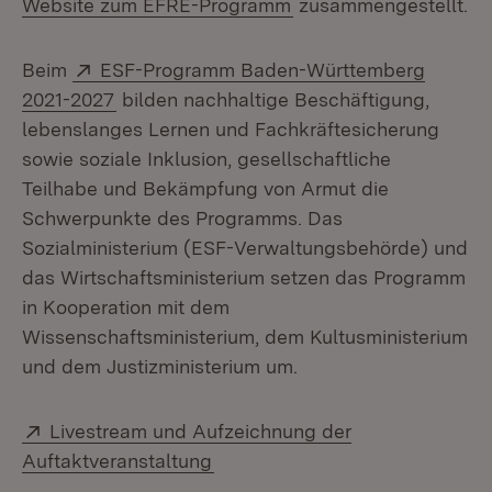
(Öffnet in neuem Fens
Website zum EFRE-Programm
zusammengestellt.
Extern:
Beim
ESF-Programm Baden-Württemberg
(Öffnet in neuem Fenster)
2021-2027
bilden nachhaltige Beschäftigung,
lebenslanges Lernen und Fachkräftesicherung
sowie soziale Inklusion, gesellschaftliche
Teilhabe und Bekämpfung von Armut die
Schwerpunkte des Programms. Das
Sozialministerium (ESF-Verwaltungsbehörde) und
das Wirtschaftsministerium setzen das Programm
in Kooperation mit dem
Wissenschaftsministerium, dem Kultusministerium
und dem Justizministerium um.
Extern:
Livestream und Aufzeichnung der
(Öffnet in neuem Fenster)
Auftaktveranstaltung