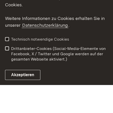
Cookies.
Youtube
Weitere Informationen zu Cookies erhalten Sie in
Zum 
unserer
Datenschutzerklärung
.
Kontakt
Datenschutz
Erklärung zur
Benutzungshinweise
Technisch notwendige Cookies
Barrierefreiheit
Drittanbieter-Cookies (Social-Media-Elemente von
Impressum
Cookies
Facebook, X / Twitter und Google werden auf der
gesamten Webseite aktiviert.)
Akzeptieren
Link zum Landesportal