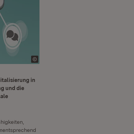
talisierung in
ng und die
tale
higkeiten,
dementsprechend