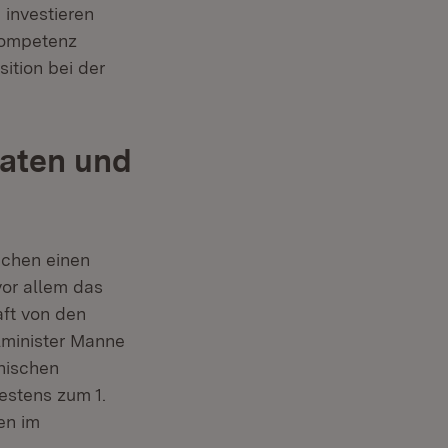
 investieren
skompetenz
ition bei der
daten und
ichen einen
vor allem das
ft von den
alminister Manne
onischen
estens zum 1.
en im