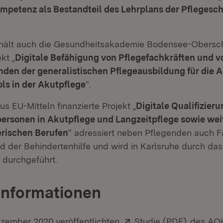
ompetenz als Bestandteil des Lehrplans der Pflegesc
erhält auch die Gesundheitsakademie Bodensee-Ober
kt „
Digitale Befähigung von Pflegefachkräften und v
nden der generalistischen Pflegeausbildung für die
ols in der Akutpflege
“.
us EU-Mitteln finanzierte Projekt „
Digitale Qualifizier
ersonen in Akutpflege und Langzeitpflege sowie wei
erischen Berufen
“ adressiert neben Pflegenden auch F
d der Behindertenhilfe und wird in Karlsruhe durch da
durchgeführt.
Informationen
Extern:
(Öffnet 
ezember 2020 veröffentlichten
Studie (PDF)
des AO