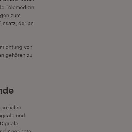
le Telemedizin
ngen zum
insatz, der an
inrichtung von
en gehören zu
nde
 sozialen
gitale und
Digitale
 und Angebote