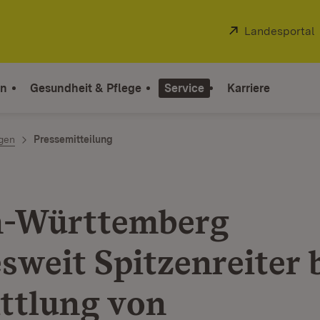
Extern:
Landesportal
on
Gesundheit & Pflege
Service
Karriere
ngen
Pressemitteilung
n-Württemberg
sweit Spitzenreiter b
ttlung von