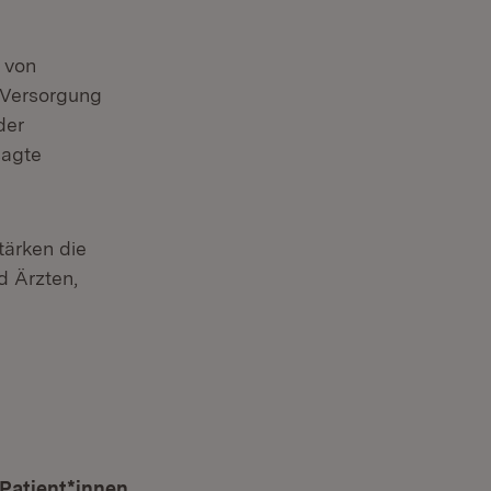
g von
 Versorgung
der
sagte
tärken die
d Ärzten,
 Patient*innen