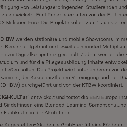
efähigung von Leistungserbringenden, Studierenden un
zu entwickeln. Fünf Projekte erhalten von der EU Unter
2 Millionen Euro. Die Projekte sollen zum 1. Juli starten
ED-BW
werden stationäre und mobile Showrooms im me
en Bereich aufgebaut und jeweils einhundert Multiplika
ren zur Digitalkompetenz geschult. Zudem werden die P
tudium und für die Pflegeausbildung Inhalte entwickeln
nfließen sollen. Das Projekt wird unter anderem von de
kammer, der Kassenärztlichen Vereinigung und der Du
(DHBW) durchgeführt und von der KTBW koordiniert.
DIGI-KULTur
“ entwickelt und testet die BEN Europe Ins
nd Sindelfingen eine Blended-Learning-Sprachschulung 
e Fachkräfte in der Akutpflege.
e Angestellten-Akademie GmbH erhält eine Förderung 