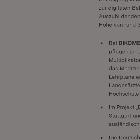
zur digitalen B
Auszubildenden 
Höhe von rund 3,
Bei
DIKOM
pflegerisch
Multiplikato
das Medizins
Lehrpläne ei
Landesärzte
Hochschule 
Im Projekt „
Stuttgart u
ausländisch
Die Deutsch