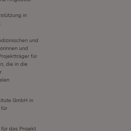
d
stützung in
:
dizinischen und
torinnen und
rojektträger für
, die in die
r
alen
titute GmbH in
für
für das Projekt