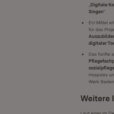
„
Digitale K
Singen
“.
EU-Mittel 
für das Proje
Auszubilde
digitaler To
Das fünfte a
Pflegefachp
sozialpfleg
Hospizes un
Werk Baden 
Weitere 
Laut einer im D