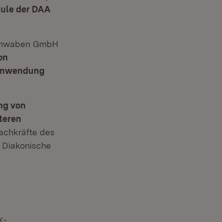
hule der DAA
schwaben GmbH
on
 Anwendung
ung von
teren
achkräfte des
s Diakonische
in neuem Fenster)
K-