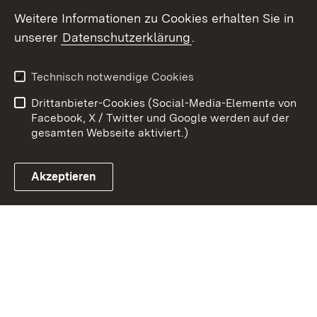
Weitere Informationen zu Cookies erhalten Sie in
Zum 
unserer
Datenschutzerklärung
.
Kontakt
Datenschutz
Erklärung zur
Benutzungshinweise
Technisch notwendige Cookies
Barrierefreiheit
Drittanbieter-Cookies (Social-Media-Elemente von
Impressum
Cookies
Facebook, X / Twitter und Google werden auf der
gesamten Webseite aktiviert.)
Akzeptieren
Link zum Landesportal