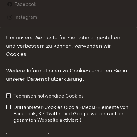
Facebook
Instagram
LinkedIn
Um unsere Webseite für Sie optimal gestalten
Mastodon
und verbessern zu können, verwenden wir
Cookies.
Youtube
Weitere Informationen zu Cookies erhalten Sie in
Zum 
unserer
Datenschutzerklärung
.
Kontakt
Datenschutz
Erklärung zur
Benutzungshinweise
Technisch notwendige Cookies
Barrierefreiheit
Drittanbieter-Cookies (Social-Media-Elemente von
Impressum
Cookies
Facebook, X / Twitter und Google werden auf der
gesamten Webseite aktiviert.)