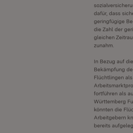
sozialversicher
dafür, dass sic
geringfügige Be
die Zahl der ge
gleichen Zeitra
zunahm.
In Bezug auf die
Bekämpfung der 
Flüchtlingen al
Arbeitsmarktpro
fortführen als 
Württemberg Fuß
könnten die Flü
Arbeitgebern kn
bereits aufgeleg