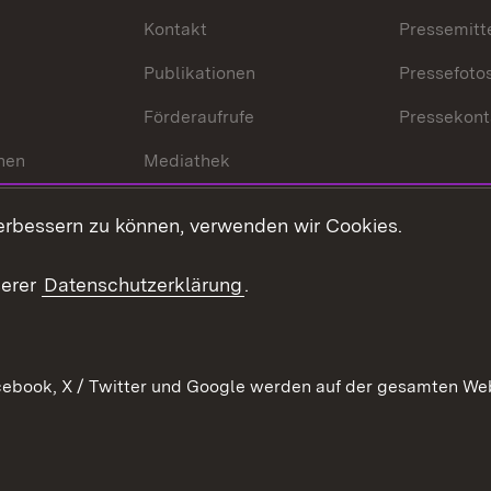
Kontakt
Pressemitt
Publikationen
Pressefoto
Förderaufrufe
Pressekont
hen
Mediathek
t
Veranstaltungen
erbessern zu können, verwenden wir Cookies.
en
RSS
ement
serer
Datenschutzerklärung
.
 Pflege
ebook, X / Twitter und Google werden auf der gesamten Webs
Kontakt
Datenschutz
Erklärung zur Barrierefreiheit