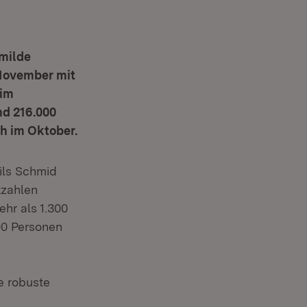
milde
November mit
 im
d 216.000
h im Oktober.
Nils Schmid
tzahlen
hr als 1.300
00 Personen
ie robuste