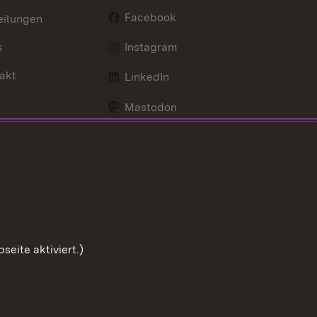
Facebook
eilungen
s
Instagram
akt
LinkedIn
Mastodon
Youtube
eite aktiviert.)
Zum Sei
Benutzungshinweise
Impressum
Cookies