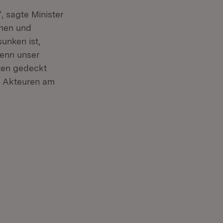
 sagte Minister
nnen und
unken ist,
Denn unser
ften gedeckt
en Akteuren am