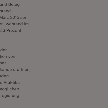
sind Beleg
ährend
März 2015 sei
en, während im
2,3 Prozent
 der
tion von
ches
hance eröffnen,
Baden-
e Praktika
 möglichen
sregierung