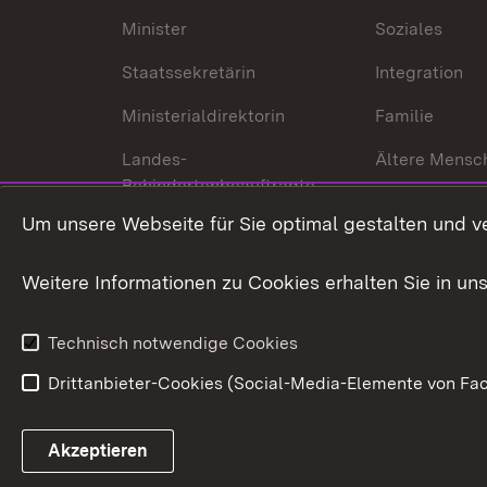
Minister
Soziales
Staatssekretärin
Integration
Ministerialdirektorin
Familie
Landes-
Ältere Mensc
Behindertenbeauftragte
Menschen mi
Um unsere Webseite für Sie optimal gestalten und v
Bürgerreferent
Behinderung
Karriere
Bürgerengag
Weitere Informationen zu Cookies erhalten Sie in un
Anfahrt
Gesundheit &
Technisch notwendige Cookies
Drittanbieter-Cookies (Social-Media-Elemente von Fac
Link zum Landesportal
Akzeptieren