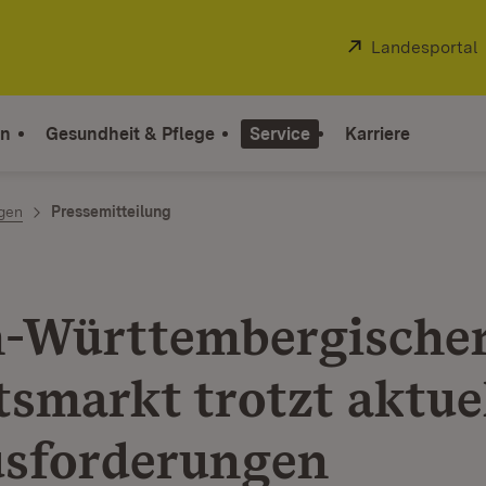
Extern:
Landesportal
on
Gesundheit & Pflege
Service
Karriere
ngen
Pressemitteilung
-Württembergische
tsmarkt trotzt aktue
sforderungen