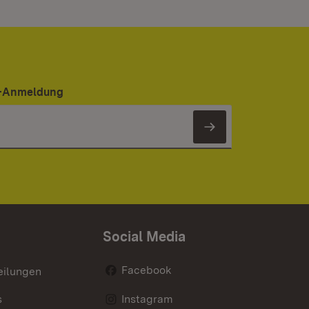
er-Anmeldung
Newsletter 
Social Media
Facebook
eilungen
s
Instagram