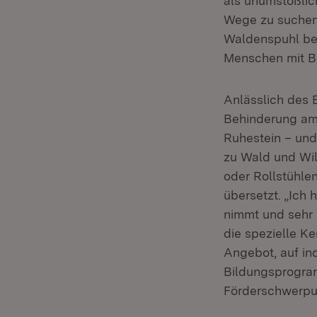
als unumstößlic
Wege zu suchen 
Waldenspuhl bei
Menschen mit B
Anlässlich des 
Behinderung am
Ruhestein – und
zu Wald und Wil
oder Rollstühle
übersetzt. „Ich
nimmt und sehr 
die spezielle K
Angebot, auf ind
Bildungsprogram
Förderschwerpun