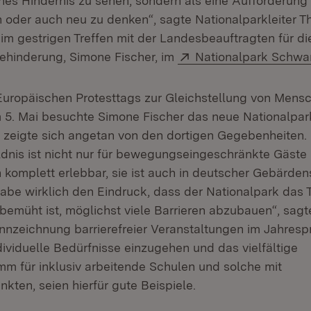
hes Hindernis zu sehen, sondern als eine Aufforderung
oder auch neu zu denken“, sagte Nationalparkleiter 
m gestrigen Treffen mit der Landesbeauftragten für d
Extern:
ehinderung, Simone Fischer, im
Nationalpark Schwa
Europäischen Protesttags zur Gleichstellung von Mens
 5. Mai besuchte Simone Fischer das neue Nationalpa
 zeigte sich angetan von den dortigen Gegebenheiten.
dnis ist nicht nur für bewegungseingeschränkte Gäste 
n komplett erlebbar, sie ist auch in deutscher Gebärde
 habe wirklich den Eindruck, dass der Nationalpark das
bemüht ist, möglichst viele Barrieren abzubauen“, sagt
ennzeichnung barrierefreier Veranstaltungen im Jahres
ividuelle Bedürfnisse einzugehen und das vielfältige
m für inklusiv arbeitende Schulen und solche mit
kten, seien hierfür gute Beispiele.