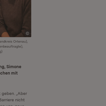
andkreis Ortenau),
enbeauftragte),
g)
ng, Simone
schen mit
t geben. „Aber
arriere nicht