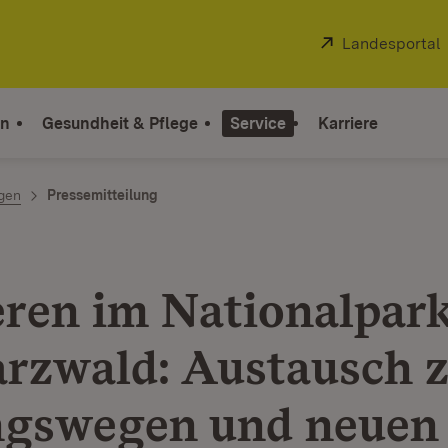
Extern:
Landesportal
on
Gesundheit & Pflege
Service
Karriere
ngen
Pressemitteilung
eren im Nationalpar
rzwald: Austausch 
gswegen und neuen 