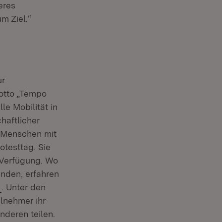
eres
m Ziel.“
ur
Motto „Tempo
le Mobilität in
haftlicher
r Menschen mit
otesttag. Sie
 Verfügung. Wo
inden, erfahren
(Öffnet in neuem Fenster)
i
. Unter den
lnehmer ihr
deren teilen.