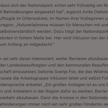
 dass sich der Nationalpark schon sehr frühzeitig um N
t Behinderungen eingesetzt hat“, ergänzt Anita Diebo
ftragte im Ortenaukreis, im Namen ihrer Kolleginnen 
kregion. „Naturerlebnisse müssen für Menschen mit un
elbstverständlich werden. Dazu trägt der Nationalpark
geboten in hohem Maße bei. Hier wird Inklusion bei der
von Anfang an mitgedacht.“
 sei sehr daran interessiert, weiter Barrieren abzubau
der Landesbeauftragten und den kommunalen Beauftrag
lschaft einzusetzen, betonte Svenja Fox, die das Wildn
sowie die Arbeitsgruppe Inklusion leitet und selbst Fü
densprache anbietet. „Ein großes Anliegen ist es uns b
en und Anbietern in der Region dafür zu werben, Barrie
hverkehr abzubauen. Denn die Anreise in den Nationalp
hinderungen immer noch ein sehr großes Hindernis sei