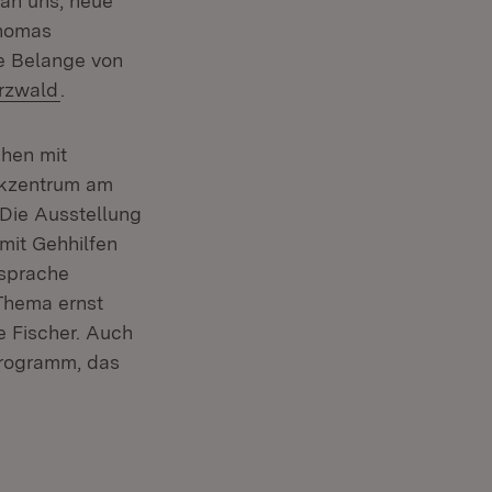
 an uns, neue
Thomas
ie Belange von
(Öffnet in neuem Fenster)
rzwald
.
chen mit
rkzentrum am
 Die Ausstellung
mit Gehhilfen
nsprache
 Thema ernst
e Fischer. Auch
programm, das