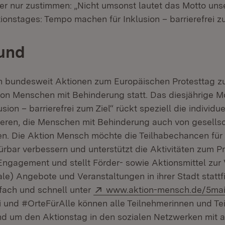
er nur zustimmen: „Nicht umsonst lautet das Motto uns
ionstages: Tempo machen für Inklusion – barrierefrei zu
rund
n bundesweit Aktionen zum Europäischen Protesttag z
von Menschen mit Behinderung statt. Das diesjährige 
ion – barrierefrei zum Ziel“ rückt speziell die individuel
ieren, die Menschen mit Behinderung auch von gesellsc
en. Die Aktion Mensch möchte die Teilhabechancen fü
rbar verbessern und unterstützt die Aktivitäten zum Pr
 Engagement und stellt Förder- sowie Aktionsmittel zur
le) Angebote und Veranstaltungen in ihrer Stadt stattf
Extern:
nfach und schnell unter
www.aktion-mensch.de/5ma
und #OrteFürAlle können alle Teilnehmerinnen und Tei
 um den Aktionstag in den sozialen Netzwerken mit an