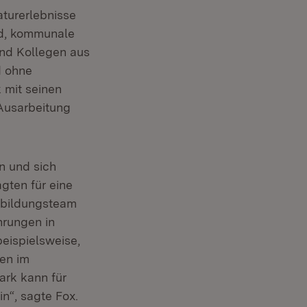
aturerlebnisse
ld, kommunale
und Kollegen aus
d ohne
 mit seinen
 Ausarbeitung
en und sich
ten für eine
isbildungsteam
hrungen in
eispielsweise,
ren im
ark kann für
n“, sagte Fox.