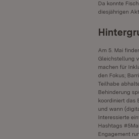
Da konnte Fisch
diesjährigen Akt
Hinterg
Am 5. Mai finde
Gleichstellung 
machen für Inklus
den Fokus; Barr
Teilhabe abhalt
Behinderung spü
koordiniert das
und wann (digita
Interessierte ei
Hashtags #5Mai 
Engagement rund