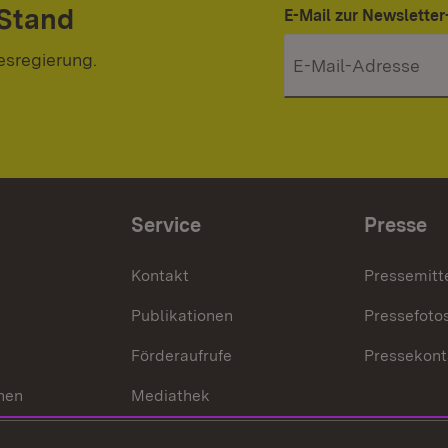
 Stand
E-Mail zur Newslett
esregierung.
Service
Presse
Kontakt
Pressemitt
Publikationen
Pressefoto
Förderaufrufe
Pressekont
hen
Mediathek
t
Veranstaltungen