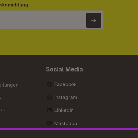
er-Anmeldung
Newsletter 
Social Media
Facebook
eilungen
s
Instagram
akt
LinkedIn
Mastodon
Youtube