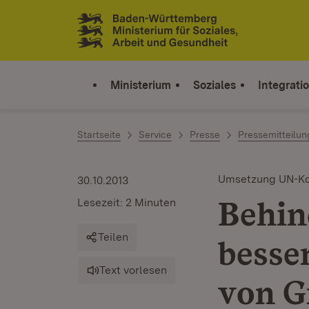
Zum Inhalt springen
Link zur Startseite
Ministerium
Soziales
Integrati
Startseite
Service
Presse
Pressemitteilu
Umsetzung UN-Ko
30.10.2013
Behin
Lesezeit: 2 Minuten
Teilen
besse
Text vorlesen
von G