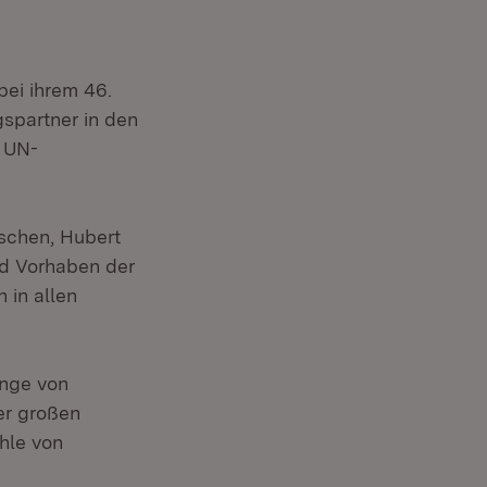
bei ihrem 46.
gspartner in den
 UN-
schen, Hubert
nd Vorhaben der
 in allen
ange von
er großen
hle von