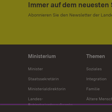
Immer auf dem neuesten
Abonnieren Sie den Newsletter der Land
Ministerium
Themen
Minister
Soziales
Staatssekretärin
Integration
Ministerialdirektorin
Familie
Landes-
Ältere Mensc
Behindertenbeauftragte
Menschen mi