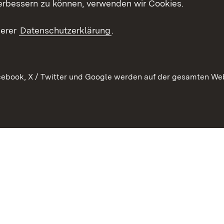
erbessern zu können, verwenden wir Cookies.
en
RSS
ement
serer
Datenschutzerklärung
.
 Pflege
ebook, X / Twitter und Google werden auf der gesamten Webs
Kontakt
Datenschutz
Erklärung zur Barrierefreiheit