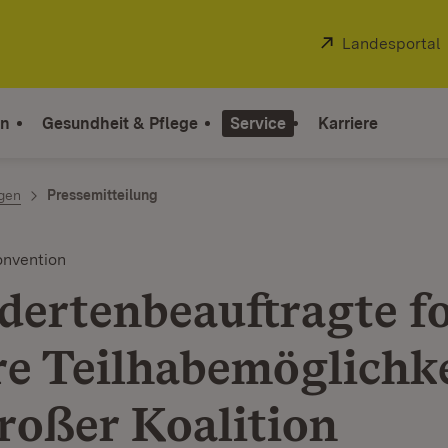
Extern:
Landesportal
on
Gesundheit & Pflege
Service
Karriere
ngen
Pressemitteilung
nvention
dertenbeauftragte f
re Teilhabemöglichk
roßer Koalition