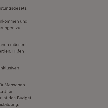
eistungsgesetz
Einkommen und
erungen zu
ennen müssen!
rden, Hilfen
inklusiven
für Menschen
att für
 ist das Budget
usbildung.