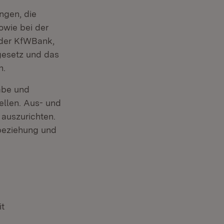
ngen, die
owie bei der
 der KfWBank,
gesetz und das
n.
abe und
ellen. Aus- und
auszurichten.
nbeziehung und
it