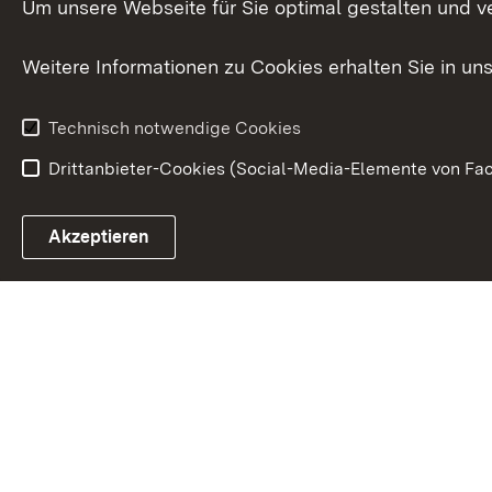
Um unsere Webseite für Sie optimal gestalten und v
Bürgerreferent
Behinderung
Karriere
Bürgerengag
Weitere Informationen zu Cookies erhalten Sie in un
Anfahrt
Gesundheit &
Technisch notwendige Cookies
Drittanbieter-Cookies (Social-Media-Elemente von Fac
Link zum Landesportal
Akzeptieren