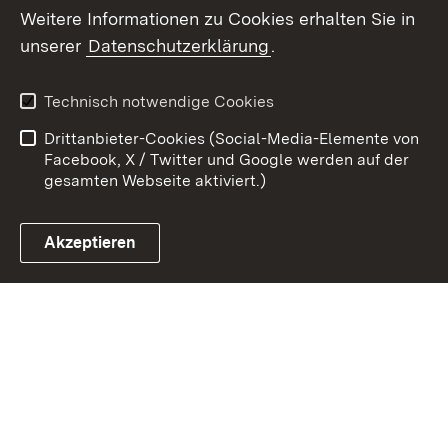
Weitere Informationen zu Cookies erhalten Sie in
Zum 
unserer
Datenschutzerklärung
.
Kontakt
Datenschutz
Erklärung zur
Benutzungshinweise
Technisch notwendige Cookies
Barrierefreiheit
Drittanbieter-Cookies (Social-Media-Elemente von
Impressum
Cookies
Facebook, X / Twitter und Google werden auf der
gesamten Webseite aktiviert.)
Akzeptieren
Link zum Landesportal