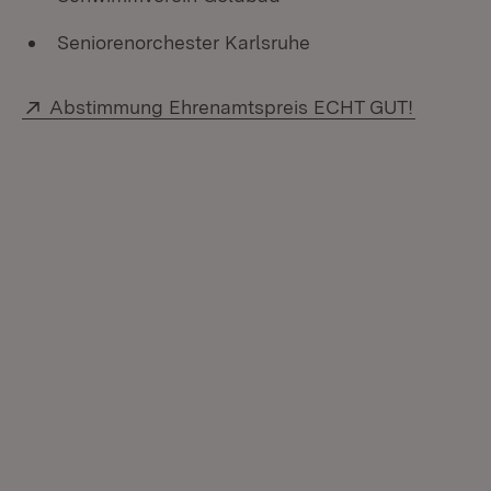
Seniorenorchester Karlsruhe
Extern:
(Öffnet 
Abstimmung Ehrenamtspreis ECHT GUT!