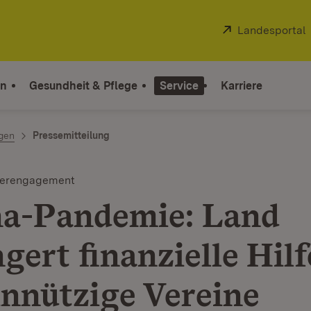
Extern:
Landesportal
on
Gesundheit & Pflege
Service
Karriere
ngen
Pressemitteilung
gerengagement
a-Pandemie: Land
gert finanzielle Hilf
nnützige Vereine