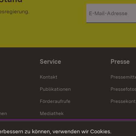
esregierung.
Service
Presse
Kontakt
Pressemitt
Publikationen
Pressefoto
Förderaufrufe
Pressekont
hen
Mediathek
t
Veranstaltungen
erbessern zu können, verwenden wir Cookies.
en