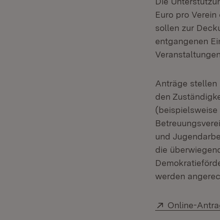
Die Unterstützu
Euro pro Verein
sollen zur Deck
entgangenen Ei
Veranstaltungen
Anträge stellen
den Zuständigke
(beispielsweise 
Betreuungsverei
und Jugendarbei
die überwiegend
Demokratieförd
werden angerec
Extern:
Online-Antra