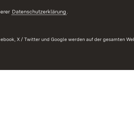
RSS
ement
serer
Datenschutzerklärung
.
 Pflege
ebook, X / Twitter und Google werden auf der gesamten Webs
Kontakt
Datenschutz
Erklärung zur Barrierefreiheit