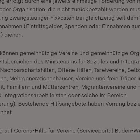
ng erfolgt durch eine jeweils einmalige Förderung von 
 oder Organisation, die nicht zurückbezahlt werden muss
ung zwangsläufiger Fixkosten bei gleichzeitig seit dem 
nnahmen (Eintrittsgelder, Spenden oder Einnahmen au
) dienen.
 können gemeinnützige Vereine und gemeinnützige Org
itsbereichen des Ministeriums für Soziales und Integra
Nachbarschaftshilfen, Offene Hilfen, Tafelvereine, Selbs
ne, Mehrgenerationenhäuser, Vereine und freie Träger i
t, Familien- und Mütterzentren, Migrantenvereine und -
 Integrationsarbeit leisten oder solche im Bereich
erung). Bestehende Hilfsangebote haben Vorrang bez
hnet.
g auf Corona-Hilfe für Vereine (Serviceportal Baden-