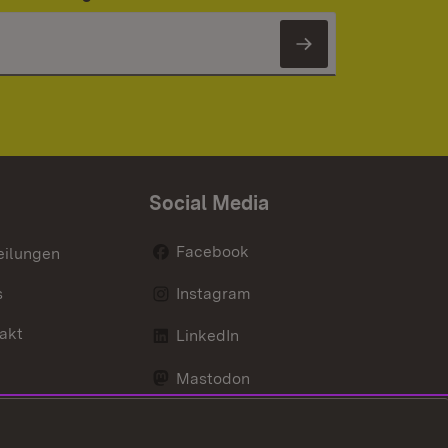
Newsletter 
Social Media
Facebook
eilungen
s
Instagram
akt
LinkedIn
Mastodon
Youtube