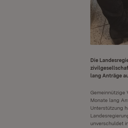
Die Landesregi
zivilgesellscha
lang Anträge au
Gemeinnützige V
Monate lang Ant
Unterstützung h
Landesregierung
unverschuldet in