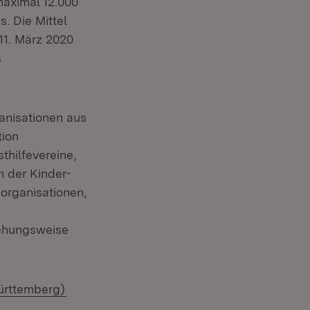
maximal 12.000
. Die Mittel
11. März 2020
s
anisationen aus
tion
thilfevereine,
n der Kinder-
organisationen,
iehungsweise
(Öffnet in neuem Fenster)
Württemberg)