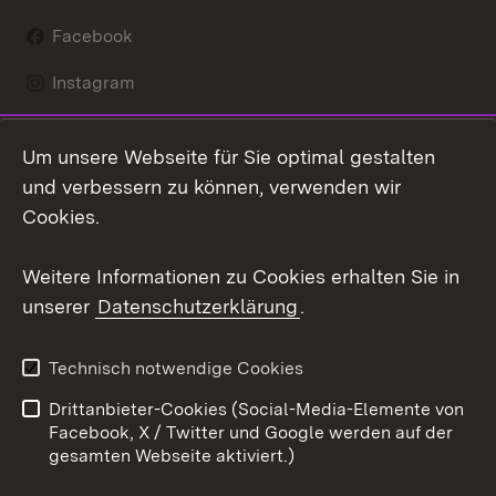
Facebook
Instagram
LinkedIn
Um unsere Webseite für Sie optimal gestalten
Mastodon
und verbessern zu können, verwenden wir
Cookies.
Youtube
Weitere Informationen zu Cookies erhalten Sie in
Zum 
unserer
Datenschutzerklärung
.
Kontakt
Datenschutz
Erklärung zur
Benutzungshinweise
Technisch notwendige Cookies
Barrierefreiheit
Drittanbieter-Cookies (Social-Media-Elemente von
Impressum
Cookies
Facebook, X / Twitter und Google werden auf der
gesamten Webseite aktiviert.)