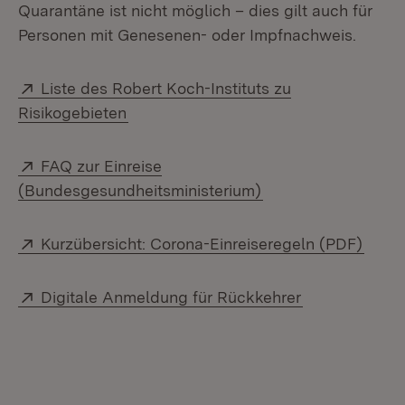
Quarantäne ist nicht möglich – dies gilt auch für
Personen mit Genesenen- oder Impfnachweis.
Extern:
Liste des Robert Koch-Instituts zu
(Öffnet in neuem Fenster)
Risikogebieten
Extern:
FAQ zur Einreise
(Öffnet in neuem F
(Bundesgesundheitsministerium)
Extern:
(Öffn
Kurzübersicht: Corona-Einreiseregeln (PDF)
Extern:
(Öffnet in ne
Digitale Anmeldung für Rückkehrer