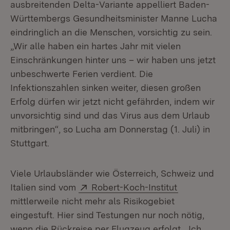
ausbreitenden Delta-Variante appelliert Baden-
Württembergs Gesundheitsminister Manne Lucha
eindringlich an die Menschen, vorsichtig zu sein.
„Wir alle haben ein hartes Jahr mit vielen
Einschränkungen hinter uns – wir haben uns jetzt
unbeschwerte Ferien verdient. Die
Infektionszahlen sinken weiter, diesen großen
Erfolg dürfen wir jetzt nicht gefährden, indem wir
unvorsichtig sind und das Virus aus dem Urlaub
mitbringen“, so Lucha am Donnerstag (1. Juli) in
Stuttgart.
Viele Urlaubsländer wie Österreich, Schweiz und
Extern:
(Öffnet in n
Italien sind vom
Robert-Koch-Institut
mittlerweile nicht mehr als Risikogebiet
eingestuft. Hier sind Testungen nur noch nötig,
wenn die Rückreise per Flugzeug erfolgt. „Ich