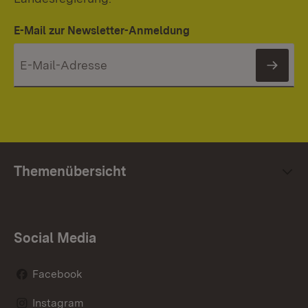
E-Mail zur Newsletter-Anmeldung
News
Themenübersicht
Social Media
Facebook
Instagram