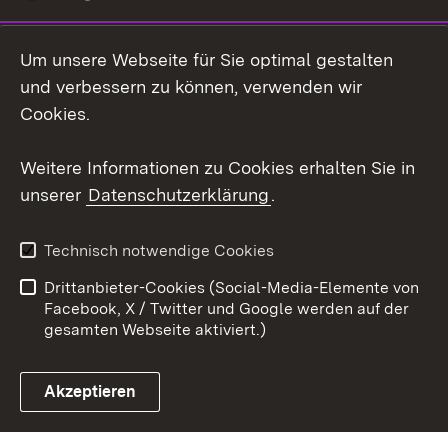
LinkedIn
Um unsere Webseite für Sie optimal gestalten
Mastodon
und verbessern zu können, verwenden wir
Cookies.
Youtube
Weitere Informationen zu Cookies erhalten Sie in
Zum 
unserer
Datenschutzerklärung
.
Kontakt
Datenschutz
Erklärung zur
Benutzungshinweise
Technisch notwendige Cookies
Barrierefreiheit
Drittanbieter-Cookies (Social-Media-Elemente von
Impressum
Cookies
Facebook, X / Twitter und Google werden auf der
gesamten Webseite aktiviert.)
Akzeptieren
Link zum Landesportal