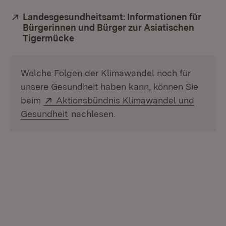
Extern:
Landesgesundheitsamt: Informationen für
Bürgerinnen und Bürger zur Asiatischen
Tigermücke
(Öffnet in neuem Fenster)
Welche Folgen der Klimawandel noch für
unsere Gesundheit haben kann, können Sie
Extern:
beim
Aktionsbündnis Klimawandel und
(Öffnet in neuem Fenster)
Gesundheit
nachlesen.