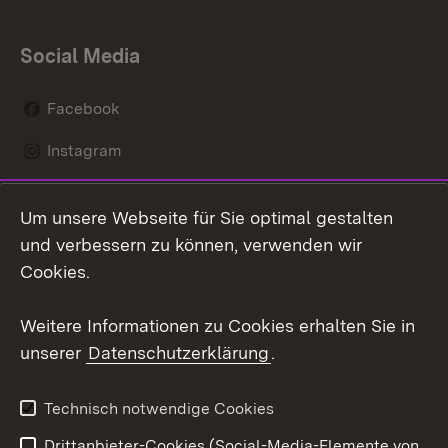
Social Media
Facebook
Instagram
LinkedIn
Um unsere Webseite für Sie optimal gestalten
Mastodon
und verbessern zu können, verwenden wir
Cookies.
Youtube
Weitere Informationen zu Cookies erhalten Sie in
Zum 
unserer
Datenschutzerklärung
.
Kontakt
Datenschutz
Erklärung zur
Benutzungshinweise
Technisch notwendige Cookies
Barrierefreiheit
Drittanbieter-Cookies (Social-Media-Elemente von