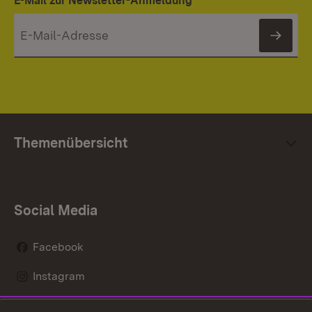
E-Mail zur Newsletter-Anmeldung
News
Themenübersicht
Social Media
Facebook
Instagram
LinkedIn