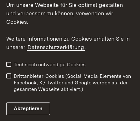
Um unsere Webseite für Sie optimal gestalten
Mastodon
und verbessern zu können, verwenden wir
Cookies.
Youtube
Weitere Informationen zu Cookies erhalten Sie in
Zum 
unserer
Datenschutzerklärung
.
Kontakt
Datenschutz
Erklärung zur
Benutzungshinweise
Technisch notwendige Cookies
Barrierefreiheit
Drittanbieter-Cookies (Social-Media-Elemente von
Impressum
Cookies
Facebook, X / Twitter und Google werden auf der
gesamten Webseite aktiviert.)
Akzeptieren
Link zum Landesportal