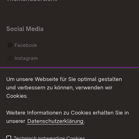
Social Media
Facebook
Instagram
LinkedIn
Um unsere Webseite für Sie optimal gestalten
Mastodon
und verbessern zu können, verwenden wir
Cookies.
Youtube
Weitere Informationen zu Cookies erhalten Sie in
Zum 
unserer
Datenschutzerklärung
.
Kontakt
Datenschutz
Erklärung zur
Benutzungshinweise
Technisch notwendige Cookies