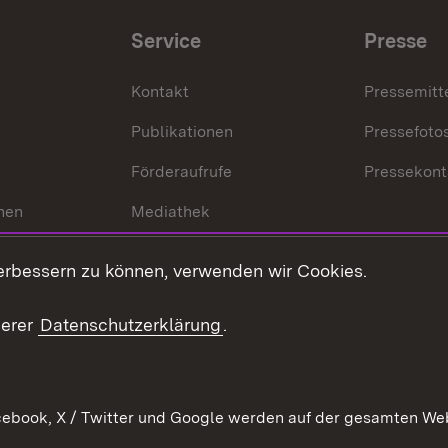
Service
Presse
Kontakt
Pressemitt
Publikationen
Pressefoto
Förderaufrufe
Pressekont
hen
Mediathek
t
Veranstaltungen
erbessern zu können, verwenden wir Cookies.
en
RSS
ement
serer
Datenschutzerklärung
.
 Pflege
ebook, X / Twitter und Google werden auf der gesamten Webs