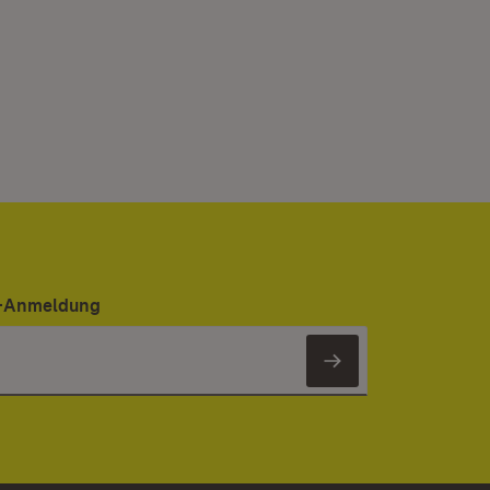
er-Anmeldung
Newsletter 