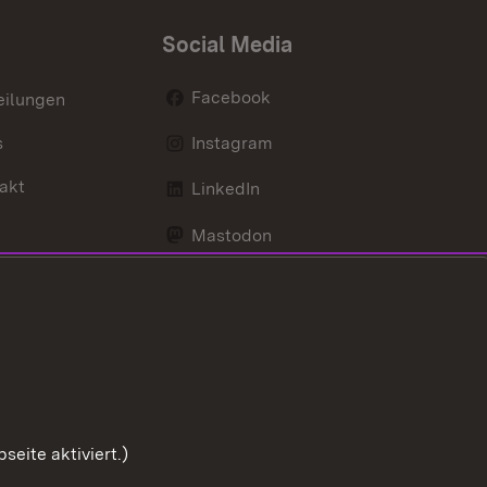
Social Media
Facebook
eilungen
s
Instagram
akt
LinkedIn
Mastodon
Youtube
eite aktiviert.)
Zum Sei