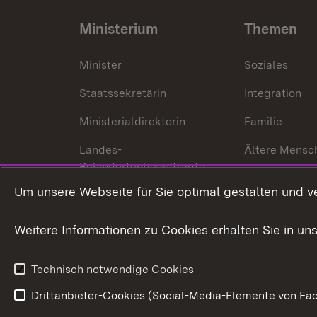
Ministerium
Themen
Minister
Soziales
Staatssekretärin
Integration
Ministerialdirektorin
Familie
Landes-
Ältere Mensc
Behindertenbeauftragte
Menschen mi
Um unsere Webseite für Sie optimal gestalten und v
Bürgerreferent
Behinderung
Karriere
Bürgerengag
Weitere Informationen zu Cookies erhalten Sie in un
Anfahrt
Gesundheit &
Technisch notwendige Cookies
Drittanbieter-Cookies (Social-Media-Elemente von Fac