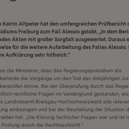
n Katrin Altpeter hat den umfangreichen Prüfbericht 
diums Freiburg zum Fall Alessio gelobt. „In dem Ber
nden Akten mit großer Sorgfalt ausgewertet. Daraus 
eise für die weitere Aufarbeitung des Falles Alessio. 
ere Aufklärung sehr hilfreich.“
 so die Ministerin, dass das Regierungspräsidium als
behörde die Vorgänge um den Tod des dreijährigen Ju
berprüfen könne. Bei der Überprüfung durch das Regi
eßlich rechtliche Fragen im Vordergrund gestanden, al
as Landratsamt Breisgau-Hochschwarzwald alle relevan
ung einbezogen und bei der Beurteilung der Situation d
lten hat. „Die Klärung fachlicher Fragen war und ist n
Prüfung durch die Rechtsaufsicht.“