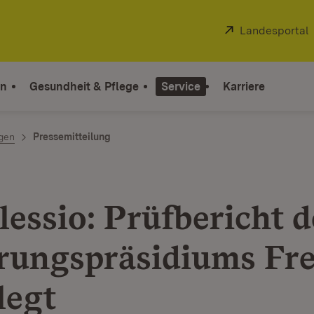
Extern:
Landesportal
on
Gesundheit & Pflege
Service
Karriere
ngen
Pressemitteilung
lessio: Prüfbericht d
rungspräsidiums Fre
legt