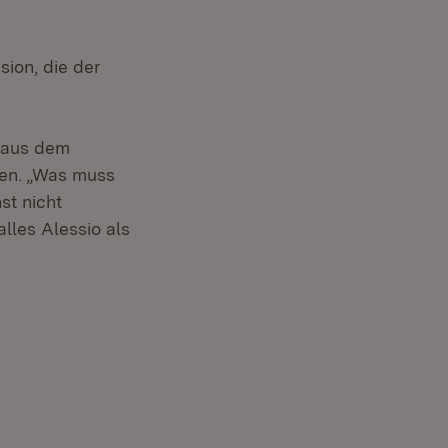
ion, die der
s aus dem
den. „Was muss
st nicht
lles Alessio als