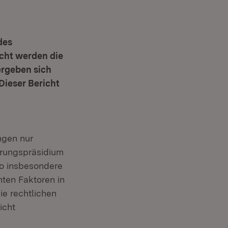
des
icht werden die
ergeben sich
Dieser Bericht
ngen nur
erungspräsidium
so insbesondere
ten Faktoren in
ie rechtlichen
icht