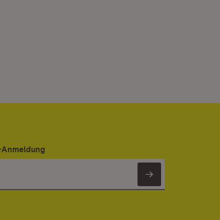
er-Anmeldung
Newsletter 