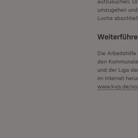
aufzusuchen. Um
umzugehen und s
Lucha abschlie
Weiterführe
Die Arbeitshilf
den Kommunalen
und der Liga de
im Internet her
www.kvjs.de/soz