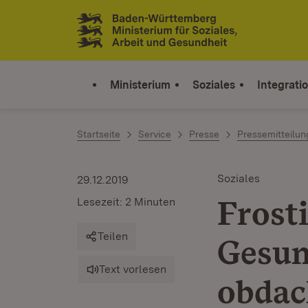
Zum Inhalt springen
Link zur Startseite
Ministerium
Soziales
Integrati
Startseite
Service
Presse
Pressemitteilu
Soziales
29.12.2019
Frost
Lesezeit: 2 Minuten
Teilen
Gesun
Text vorlesen
obdac