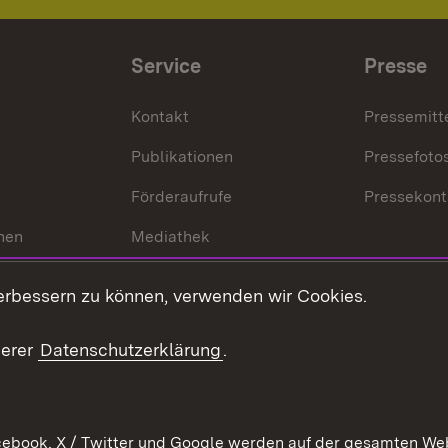
Service
Presse
Kontakt
Pressemitt
Publikationen
Pressefoto
Förderaufrufe
Pressekont
hen
Mediathek
t
Veranstaltungen
erbessern zu können, verwenden wir Cookies.
en
RSS
ement
serer
Datenschutzerklärung
.
 Pflege
ebook, X / Twitter und Google werden auf der gesamten Webs