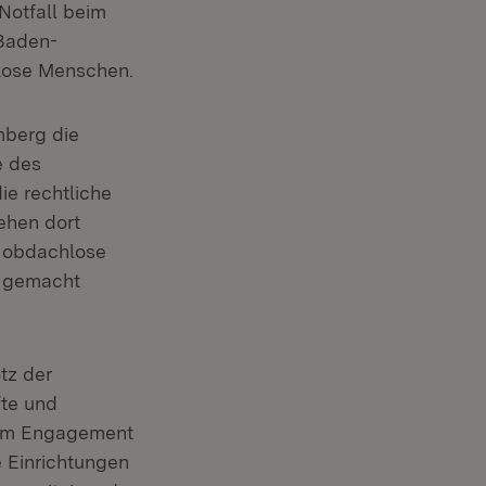
Notfall beim
 Baden-
lose Menschen.
mberg die
e des
ie rechtliche
ehen dort
n obdachlose
m gemacht
tz der
te und
ßem Engagement
e Einrichtungen