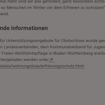
so mehr sind wir alle gefordert, ganz besonders acht
o Menschen im Winter vor dem Erfrieren zu schützen“,
ßend.
nde Informationen
e für Unterstützungsangebote für Obdachlose wurde g
 Landesverbänden, dem Kommunalverband für Jugend
r Freien Wohlfahrtspflege in Baden-Württemberg erarbe
Extern:
untergeladen werden unter
(Öffnet in
iales/wohnungslose/erfrierungsschutz.html
.