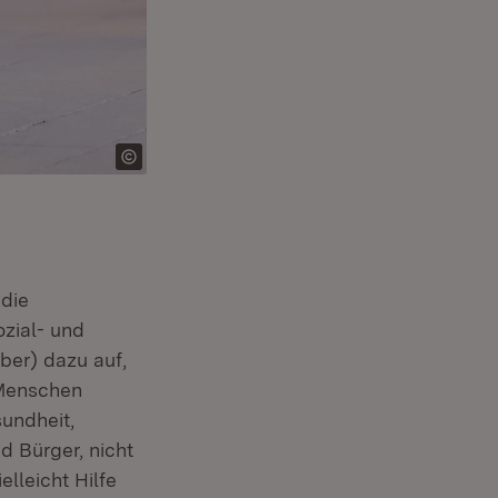
 die
zial- und
ber) dazu auf,
 Menschen
sundheit,
d Bürger, nicht
lleicht Hilfe