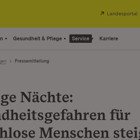
Extern:
Landesportal
on
Gesundheit & Pflege
Service
Karriere
ngen
Pressemitteilung
ige Nächte:
dheitsgefahren für
hlose Menschen ste