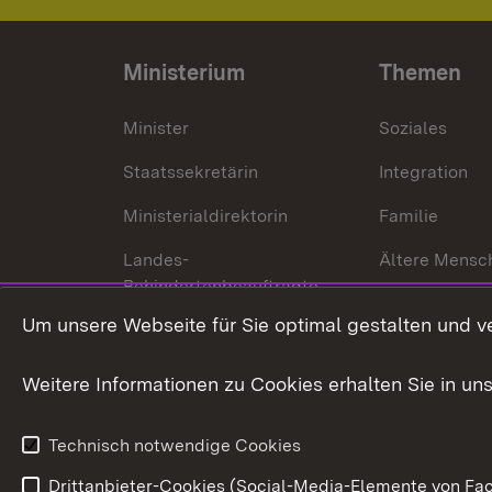
Ministerium
Themen
Minister
Soziales
Staatssekretärin
Integration
Ministerialdirektorin
Familie
Landes-
Ältere Mensc
Behindertenbeauftragte
Menschen mi
Um unsere Webseite für Sie optimal gestalten und v
Bürgerreferent
Behinderung
Karriere
Bürgerengag
Weitere Informationen zu Cookies erhalten Sie in un
Anfahrt
Gesundheit &
Technisch notwendige Cookies
Drittanbieter-Cookies (Social-Media-Elemente von Fac