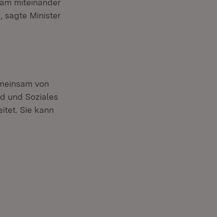
sam miteinander
 sagte Minister
emeinsam von
 und Soziales
itet. Sie kann
 neuem Fenster)