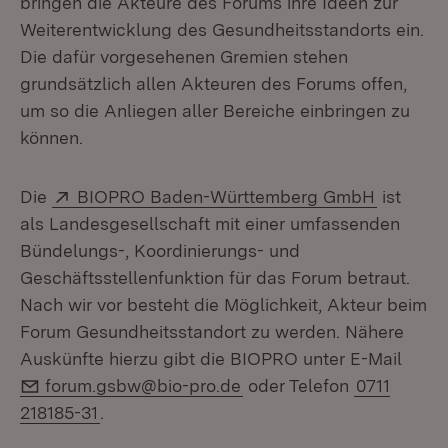
bringen die Akteure des Forums ihre Ideen zur
Weiterentwicklung des Gesundheitsstandorts ein.
Die dafür vorgesehenen Gremien stehen
grundsätzlich allen Akteuren des Forums offen,
um so die Anliegen aller Bereiche einbringen zu
können.
Extern:
(Öffnet 
Die
BIOPRO Baden-Württemberg GmbH
ist
als Landesgesellschaft mit einer umfassenden
Bündelungs-, Koordinierungs- und
Geschäftsstellenfunktion für das Forum betraut.
Nach wir vor besteht die Möglichkeit, Akteur beim
Forum Gesundheitsstandort zu werden. Nähere
Auskünfte hierzu gibt die BIOPRO unter E-Mail
E-Mail:
forum.gsbw@bio-pro.de
oder Telefon
0711
218185-31
.