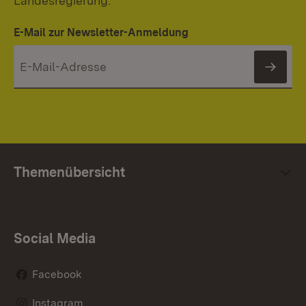
Landesregierung.
E-Mail zur Newsletter-Anmeldung
News
Themenübersicht
Social Media
Facebook
Instagram