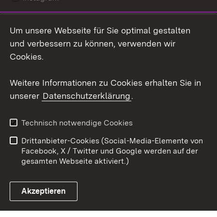
LinkedIn
Um unsere Webseite für Sie optimal gestalten
Mastodon
und verbessern zu können, verwenden wir
Cookies.
Youtube
Weitere Informationen zu Cookies erhalten Sie in
Zum 
unserer
Datenschutzerklärung
.
Kontakt
Datenschutz
Erklärung zur
Benutzungshinweise
Technisch notwendige Cookies
Barrierefreiheit
Drittanbieter-Cookies (Social-Media-Elemente von
Impressum
Cookies
Facebook, X / Twitter und Google werden auf der
gesamten Webseite aktiviert.)
Akzeptieren
Link zum Landesportal