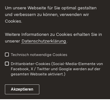
LinkedIn
Um unsere Webseite für Sie optimal gestalten
Mastodon
und verbessern zu können, verwenden wir
Cookies.
Youtube
Weitere Informationen zu Cookies erhalten Sie in
Zum 
unserer
Datenschutzerklärung
.
Kontakt
Datenschutz
Erklärung zur
Benutzungshinweise
Technisch notwendige Cookies
Barrierefreiheit
Drittanbieter-Cookies (Social-Media-Elemente von
Impressum
Cookies
Facebook, X / Twitter und Google werden auf der
gesamten Webseite aktiviert.)
Akzeptieren
Link zum Landesportal