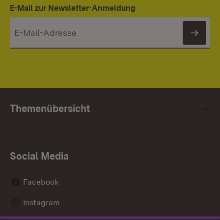
E-Mail zur Newsletter-Anmeldung
News
Themenübersicht
Social Media
Facebook
Instagram