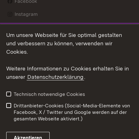
Facebook
Instagram
LinkedIn
Um unsere Webseite für Sie optimal gestalten
Mastodon
und verbessern zu können, verwenden wir
Cookies.
Youtube
Weitere Informationen zu Cookies erhalten Sie in
Zum 
unserer
Datenschutzerklärung
.
Kontakt
Datenschutz
Erklärung zur
Benutzungshinweise
Technisch notwendige Cookies
Barrierefreiheit
Drittanbieter-Cookies (Social-Media-Elemente von
Impressum
Cookies
Facebook, X / Twitter und Google werden auf der
gesamten Webseite aktiviert.)
Akzeptieren