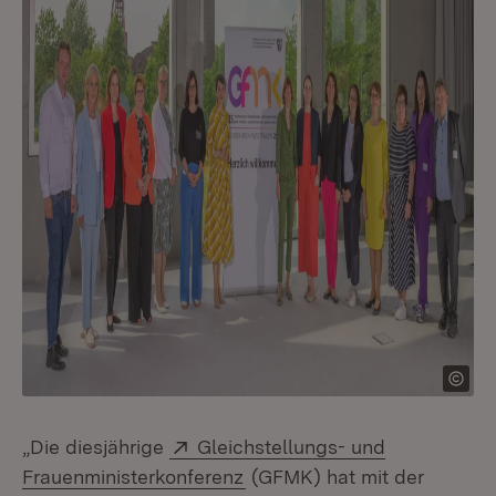
Extern:
„Die diesjährige
Gleichstellungs- und
(Öffnet in neuem Fenster)
Frauenministerkonferenz
(GFMK) hat mit der