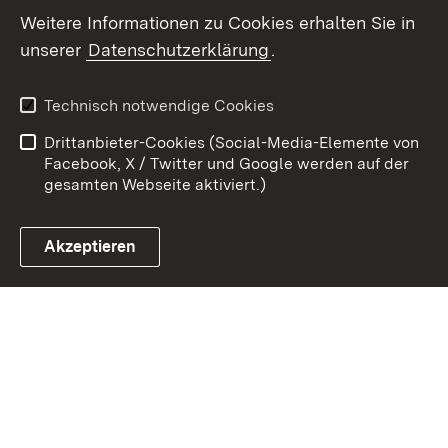
Weitere Informationen zu Cookies erhalten Sie in
Zum 
unserer
Datenschutzerklärung
.
Kontakt
Datenschutz
Erklärung zur
Benutzungshinweise
Technisch notwendige Cookies
Barrierefreiheit
Drittanbieter-Cookies (Social-Media-Elemente von
Impressum
Cookies
Facebook, X / Twitter und Google werden auf der
gesamten Webseite aktiviert.)
Akzeptieren
Link zum Landesportal