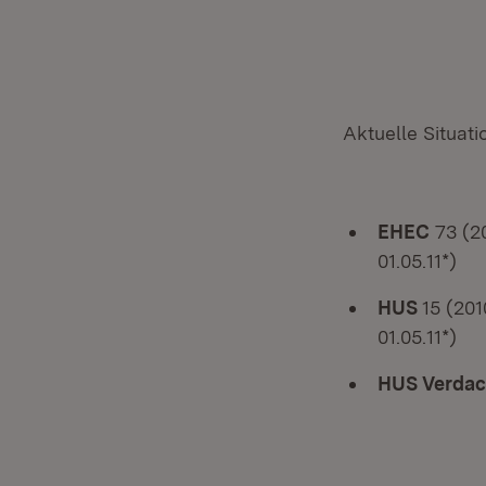
Aktuelle Situati
EHEC
73 (20
01.05.11*)
HUS
15 (201
01.05.11*)
HUS Verdac