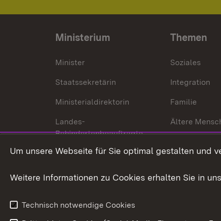
Ministerium
Themen
Minister
Soziales
Staatssekretärin
Integration
Ministerialdirektorin
Familie
Landes-
Ältere Mensc
Behindertenbeauftragte
Menschen mi
Um unsere Webseite für Sie optimal gestalten und v
Bürgerreferent
Behinderung
Karriere
Bürgerengag
Weitere Informationen zu Cookies erhalten Sie in un
Anfahrt
Gesundheit &
Technisch notwendige Cookies