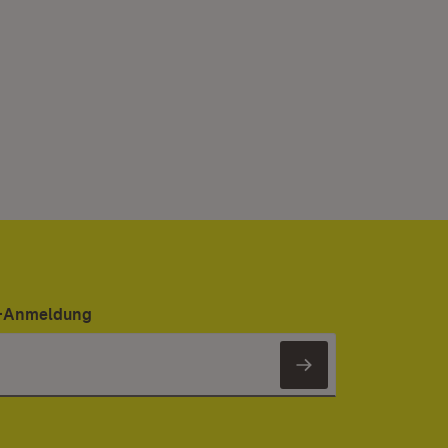
er-Anmeldung
Newsletter 