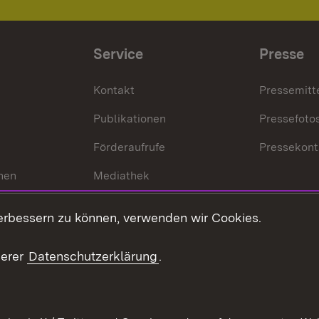
Service
Presse
Kontakt
Pressemitt
Publikationen
Pressefoto
Förderaufrufe
Pressekont
hen
Mediathek
t
Veranstaltungen
erbessern zu können, verwenden wir Cookies.
en
RSS
ement
serer
Datenschutzerklärung
.
 Pflege