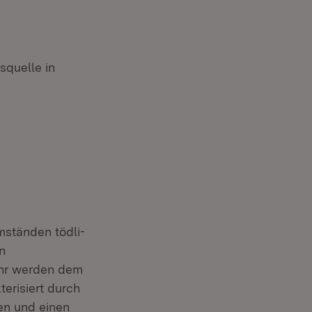
squelle in
mständen tödli­
n
ahr werden dem
terisiert durch
en und einen