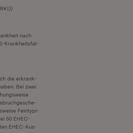
(RKI))
rankheit nach
S-Krankheitsfal­
ch die erkrank­
haben. Bei zwei
iehungsweise
usbruchgesche­
sweise Feintypi­
bei 50 EHEC-
llen EHEC-Aus­