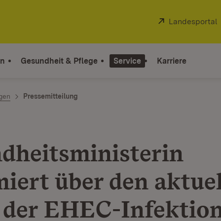
Extern:
Landesportal
on
Gesundheit & Pflege
Service
Karriere
ngen
Pressemitteilung
dheitsministerin
miert über den aktue
 der EHEC-Infektio