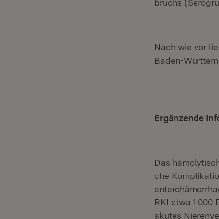
bruchs (Serogr
Nach wie vor lie
Baden-Württemb
Ergänzende Inf
Das hämolytisch
che Komplikatio
enterohämorrhag
RKI etwa 1.000 E
akutes Nierenve