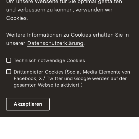
Um unsere Webseite für Sie optimal gestalten
Mastodon
und verbessern zu können, verwenden wir
Cookies.
Youtube
Weitere Informationen zu Cookies erhalten Sie in
Zum 
unserer
Datenschutzerklärung
.
Kontakt
Datenschutz
Erklärung zur
Benutzungshinweise
Technisch notwendige Cookies
Barrierefreiheit
Drittanbieter-Cookies (Social-Media-Elemente von
Impressum
Cookies
Facebook, X / Twitter und Google werden auf der
gesamten Webseite aktiviert.)
Akzeptieren
Link zum Landesportal