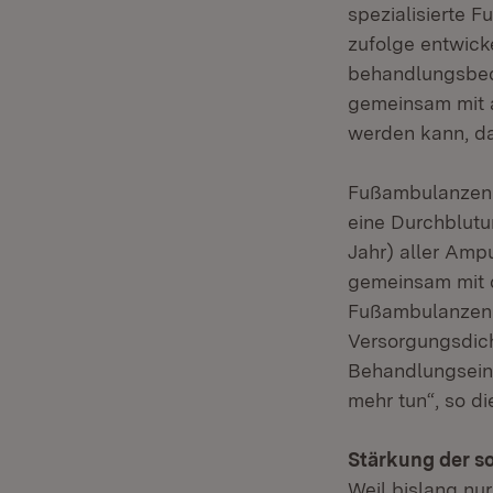
spezialisierte 
zufolge entwicke
behandlungsbedü
gemeinsam mit al
werden kann, da
Fußambulanzen 
eine Durchblutun
Jahr) aller Ampu
gemeinsam mit d
Fußambulanzen i
Versorgungsdich
Behandlungseinr
mehr tun“, so die
Stärkung der s
Weil bislang nu