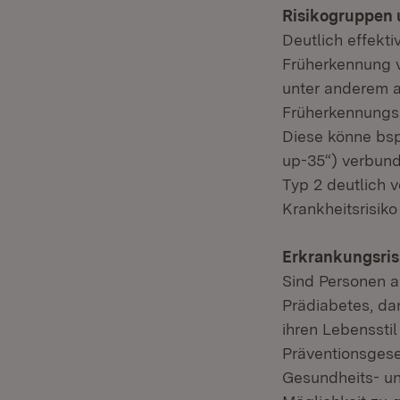
Risikogruppen u
Deutlich effekti
Früherkennung v
unter anderem a
Früherkennungsu
Diese könne bs
up-35“) verbun
Typ 2 deutlich 
Krankheitsrisiko
Erkrankungsris
Sind Personen al
Prädiabetes, dan
ihren Lebenssti
Präventionsgese
Gesundheits- u