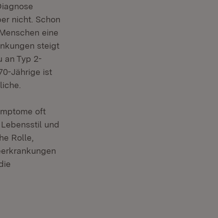
Diagnose
er nicht. Schon
n Menschen eine
ankungen steigt
u an Typ 2-
70-Jährige ist
liche.
symptome oft
 Lebensstil und
he Rolle,
geerkrankungen
die