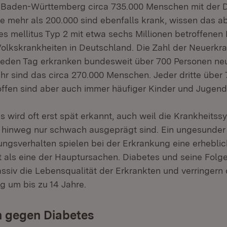
n Baden-Württemberg circa 735.000 Menschen mit der 
re mehr als 200.000 sind ebenfalls krank, wissen das ab
tes mellitus Typ 2 mit etwa sechs Millionen betroffene
Volkskrankheiten in Deutschland. Die Zahl der Neuerkr
– jeden Tag erkranken bundesweit über 700 Personen ne
hr sind das circa 270.000 Menschen. Jeder dritte über 
roffen sind aber auch immer häufiger Kinder und Jugend
s wird oft erst spät erkannt, auch weil die Krankheits
e hinweg nur schwach ausgeprägt sind. Ein ungesunder
ungsverhalten spielen bei der Erkrankung eine erheblic
t als eine der Hauptursachen. Diabetes und seine Fol
siv die Lebensqualität der Erkrankten und verringern 
 um bis zu 14 Jahre.
n gegen Diabetes