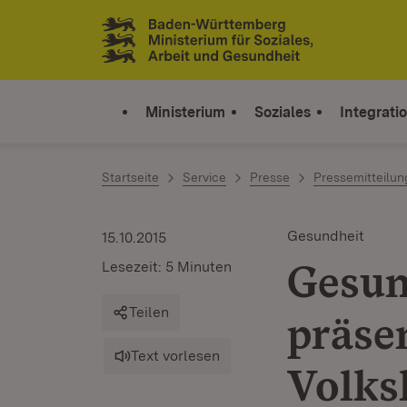
Zum Inhalt springen
Link zur Startseite
Ministerium
Soziales
Integrati
Startseite
Service
Presse
Pressemitteilu
Gesundheit
15.10.2015
Gesun
Lesezeit: 5 Minuten
Teilen
präse
Text vorlesen
Volks