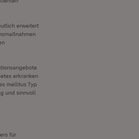
atienten
tlich erweitert
ionsmaßnahmen
en
ntionsangebote
betes erkranken
s mellitus Typ
g und sinnvoll
ers für