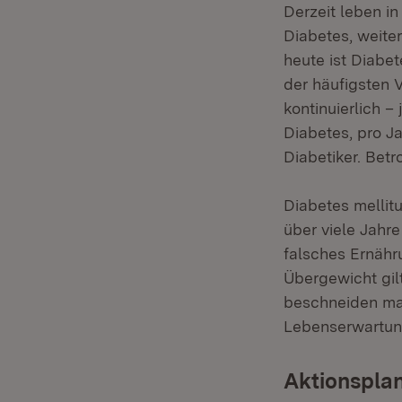
Derzeit leben i
Diabetes, weite
heute ist Diabe
der häufigsten 
kontinuierlich 
Diabetes, pro Ja
Diabetiker. Bet
Diabetes mellitu
über viele Jahr
falsches Ernähr
Übergewicht gil
beschneiden mas
Lebenserwartung
Aktionspla