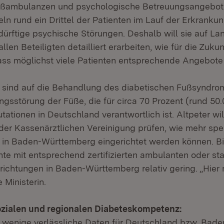
Fußambulanzen und psychologische Betreuungsangebote
ln rund ein Drittel der Patienten im Lauf der Erkranku
rftige psychische Störungen. Deshalb will sie auf L
len Beteiligten detailliert erarbeiten, wie für die Zuku
ss möglichst viele Patienten entsprechende Angebote 
sind auf die Behandlung des diabetischen Fußsyndrom
gsstörung der Füße, die für circa 70 Prozent (rund 50.
tationen in Deutschland verantwortlich ist. Altpeter wil
er Kassenärztlichen Vereinigung prüfen, wie mehr spez
n Baden-Württemberg eingerichtet werden können. Bis
te mit entsprechend zertifizierten ambulanten oder sta
ichtungen in Baden-Württemberg relativ gering. „Hier
 Ministerin.
ozialen und regionalen Diabeteskompetenz:
r wenige verlässliche Daten für Deutschland bzw. Ba