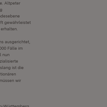
. Altpeter
ng
andesebene
nft gewährleistet
erhalten.
s ausgerichtet,
000 Fälle im
l nun
ialisierte
lang ist die
tionären
 müssen wir
den-Württemberg