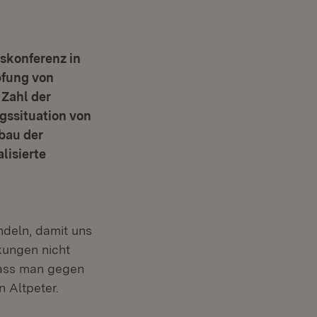
skonferenz in
pfung von
 Zahl der
gssituation von
sbau der
lisierte
ndeln, damit uns
kungen nicht
dass man gegen
n Altpeter.