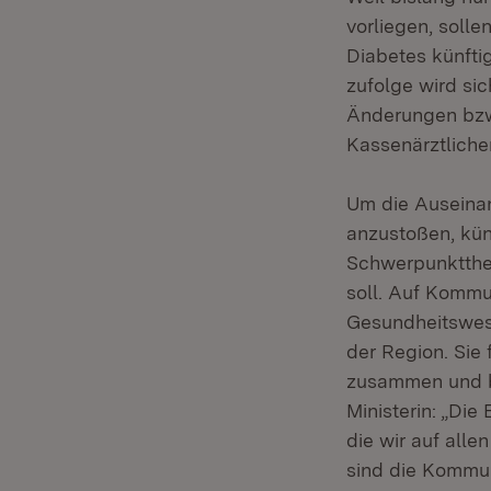
vorliegen, soll
Diabetes künfti
zufolge wird sic
Änderungen bzw
Kassenärztliche
Um die Auseinan
anzustoßen, kün
Schwerpunktthe
soll. Auf Kommu
Gesundheitswese
der Region. Si
zusammen und be
Ministerin: „Di
die wir auf all
sind die Kommun