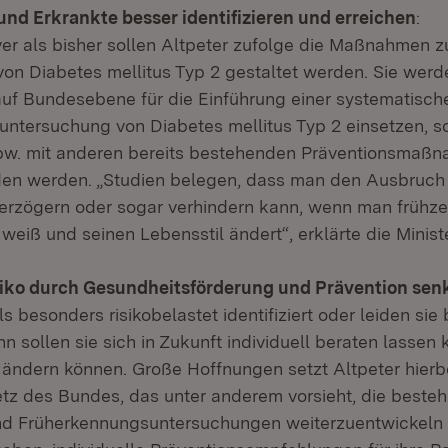
nd Erkrankte besser identifizieren und erreichen
:
ver als bisher sollen Altpeter zufolge die Maßnahmen z
on Diabetes mellitus Typ 2 gestaltet werden. Sie werd
uf Bundesebene für die Einführung einer systematisch
ntersuchung von Diabetes mellitus Typ 2 einsetzen, so 
pw. mit anderen bereits bestehenden Präventionsmaß
den werden. „Studien belegen, dass man den Ausbruch
verzögern oder sogar verhindern kann, wenn man frühze
 weiß und seinen Lebensstil ändert“, erklärte die Ministe
iko durch Gesundheitsförderung und Prävention sen
s besonders risikobelastet identifiziert oder leiden sie 
n sollen sie sich in Zukunft individuell beraten lassen 
l ändern können. Große Hoffnungen setzt Altpeter hierb
tz des Bundes, das unter anderem vorsieht, die beste
nd Früherkennungsuntersuchungen weiterzuentwickeln 