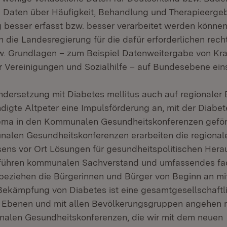
en Daten über Häufigkeit, Behandlung und Therapieerge
g besser erfasst bzw. besser verarbeitet werden können
h die Landesregierung für die dafür erforderlichen rech
. Grundlagen – zum Beispiel Datenweitergabe von Kr
r Vereinigungen und Sozialhilfe – auf Bundesebene ei
dersetzung mit Diabetes mellitus auch auf regionaler
digte Altpeter eine Impulsförderung an, mit der Diabet
ma in den Kommunalen Gesundheitskonferenzen geför
nalen Gesundheitskonferenzen erarbeiten die regional
ns vor Ort Lösungen für gesundheitspolitischen Hera
e führen kommunalen Sachverstand und umfassendes fa
ziehen die Bürgerinnen und Bürger von Beginn an mit 
e Bekämpfung von Diabetes ist eine gesamtgesellschaft
en Ebenen und mit allen Bevölkerungsgruppen angehen 
alen Gesundheitskonferenzen, die wir mit dem neuen