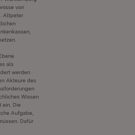
bnisse von
. Altpeter
tlichen
ankenkassen,
nsetzen.
 Ebene
es als
dert werden
en Akteure des
usforderungen
chliches Wissen
ein. Die
liche Aufgabe,
müssen. Dafür