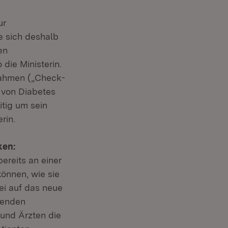
ur
e sich deshalb
en
die Ministerin.
nahmen („Check-
 von Diabetes
itig um sein
rin.
ken:
bereits an einer
können, wie sie
ei auf das neue
henden
und Ärzten die