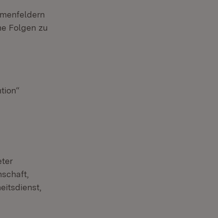
emenfeldern
ne Folgen zu
tion“
eter
nschaft,
itsdienst,