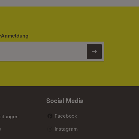
er-Anmeldung
Newsletter 
Social Media
Facebook
eilungen
s
Instagram