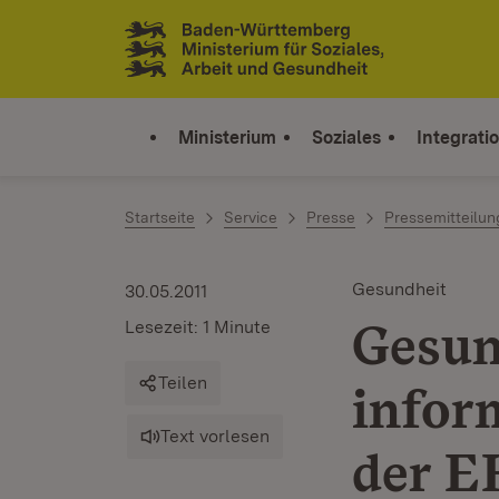
Zum Inhalt springen
Link zur Startseite
Ministerium
Soziales
Integrati
Startseite
Service
Presse
Pressemitteilu
Gesundheit
30.05.2011
Gesun
Lesezeit: 1 Minute
Teilen
infor
Text vorlesen
der E