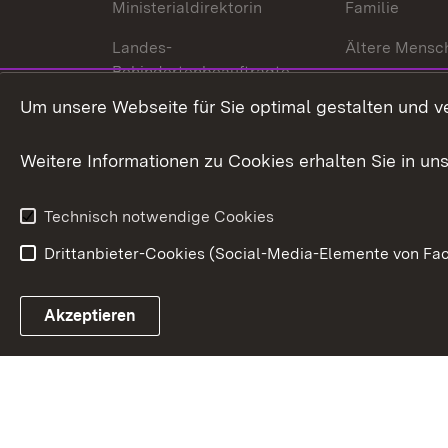
Ministerialdirektorin
Familie
Landes-
Ältere Mensc
Behindertenbeauftragte
Menschen mi
Um unsere Webseite für Sie optimal gestalten und v
Bürgerreferent
Behinderung
Karriere
Bürgerengag
Weitere Informationen zu Cookies erhalten Sie in un
Anfahrt
Gesundheit &
Technisch notwendige Cookies
Drittanbieter-Cookies (Social-Media-Elemente von Fac
Link zum Landesportal
Akzeptieren