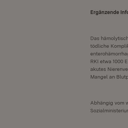
Ergänzende Inf
Das hämolytisc
tödliche Kompli
enterohämorrhag
RKI etwa 1000 EH
akutes Nierenve
Mangel an Blutp
Abhängig vom we
Sozialministeriu