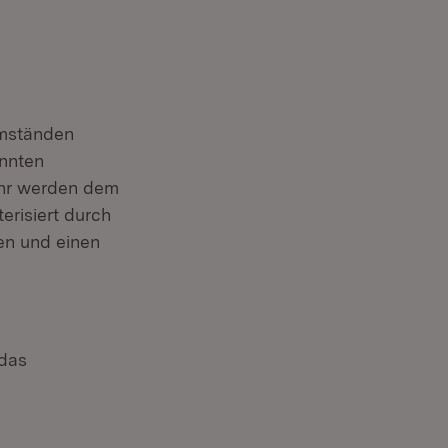
Umständen
annten
ahr werden dem
erisiert durch
en und einen
 das