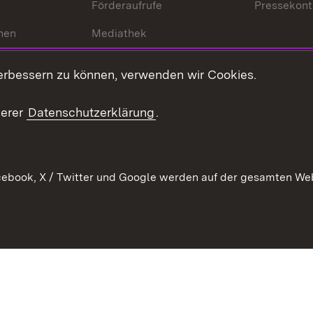
Förderaufrufe
Pressekont
hen
Mediathek
t
Veranstaltungen
erbessern zu können, verwenden wir Cookies.
en
RSS
ement
serer
Datenschutzerklärung
.
 Pflege
ebook, X / Twitter und Google werden auf der gesamten Webs
Kontakt
Datenschutz
Erklärung zur Barrierefreiheit