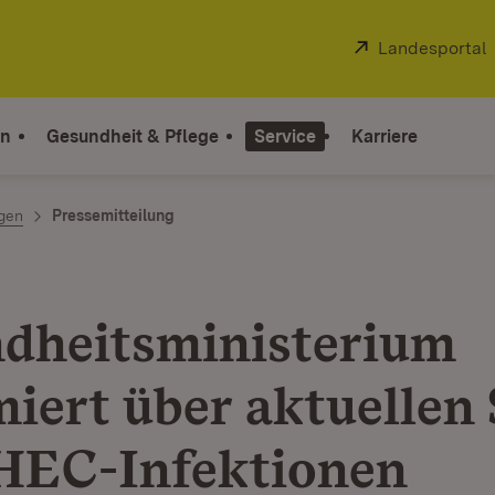
Extern:
Landesportal
on
Gesundheit & Pflege
Service
Karriere
ngen
Pressemitteilung
dheitsministerium
miert über aktuellen
HEC-Infektionen