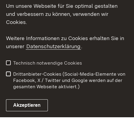
Um unsere Webseite für Sie optimal gestalten
Mastodon
und verbessern zu können, verwenden wir
Cookies.
Youtube
Weitere Informationen zu Cookies erhalten Sie in
Zum 
unserer
Datenschutzerklärung
.
Kontakt
Datenschutz
Erklärung zur
Benutzungshinweise
Technisch notwendige Cookies
Barrierefreiheit
Drittanbieter-Cookies (Social-Media-Elemente von
Impressum
Cookies
Facebook, X / Twitter und Google werden auf der
gesamten Webseite aktiviert.)
Akzeptieren
Link zum Landesportal