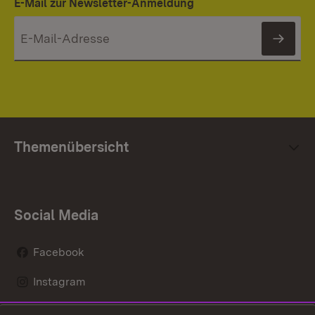
E-Mail zur Newsletter-Anmeldung
News
Themenübersicht
Social Media
Facebook
Instagram
LinkedIn