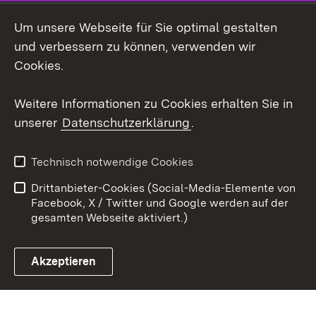
LinkedIn
Um unsere Webseite für Sie optimal gestalten
Mastodon
und verbessern zu können, verwenden wir
Cookies.
Youtube
Weitere Informationen zu Cookies erhalten Sie in
Zum 
unserer
Datenschutzerklärung
.
Kontakt
Datenschutz
Erklärung zur
Benutzungshinweise
Technisch notwendige Cookies
Barrierefreiheit
Drittanbieter-Cookies (Social-Media-Elemente von
Impressum
Cookies
Facebook, X / Twitter und Google werden auf der
gesamten Webseite aktiviert.)
Akzeptieren
Link zum Landesportal