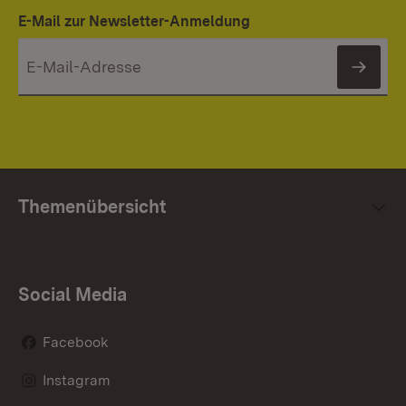
E-Mail zur Newsletter-Anmeldung
News
Themenübersicht
Social Media
Facebook
Instagram