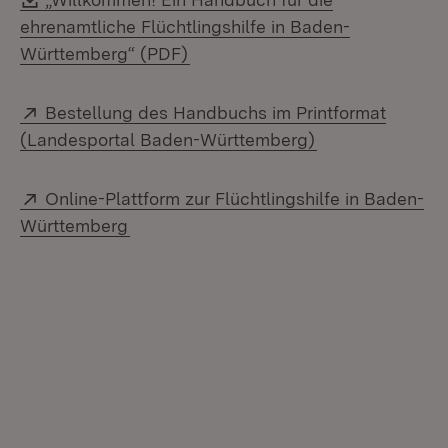
ehrenamtliche Flüchtlingshilfe in Baden-
(Öffnet in neuem Fenster)
Württemberg“ (PDF)
Extern:
Bestellung des Handbuchs im Printformat
(Öffnet in neue
(Landesportal Baden-Württemberg)
Extern:
Online-Plattform zur Flüchtlingshilfe in Baden-
(Öffnet in neuem Fenster)
Württemberg