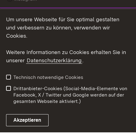
LinkedIn
Um unsere Webseite für Sie optimal gestalten
Mastodon
und verbessern zu können, verwenden wir
Cookies.
Youtube
Weitere Informationen zu Cookies erhalten Sie in
Zum 
unserer
Datenschutzerklärung
.
Kontakt
Datenschutz
Erklärung zur
Benutzungshinweise
Technisch notwendige Cookies
Barrierefreiheit
Drittanbieter-Cookies (Social-Media-Elemente von
Impressum
Cookies
Facebook, X / Twitter und Google werden auf der
gesamten Webseite aktiviert.)
Akzeptieren
Link zum Landesportal