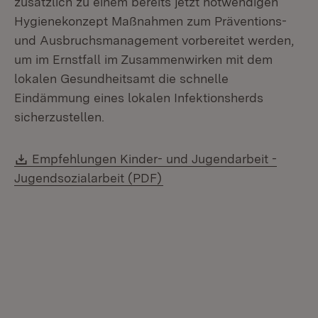
zusätzlich zu einem bereits jetzt notwendigen
Hygienekonzept Maßnahmen zum Präventions-
und Ausbruchsmanagement vorbereitet werden,
um im Ernstfall im Zusammenwirken mit dem
lokalen Gesundheitsamt die schnelle
Eindämmung eines lokalen Infektionsherds
sicherzustellen.
Download:
Empfehlungen Kinder- und Jugendarbeit -
(Öffnet in neuem Fenster)
Jugendsozialarbeit (PDF)