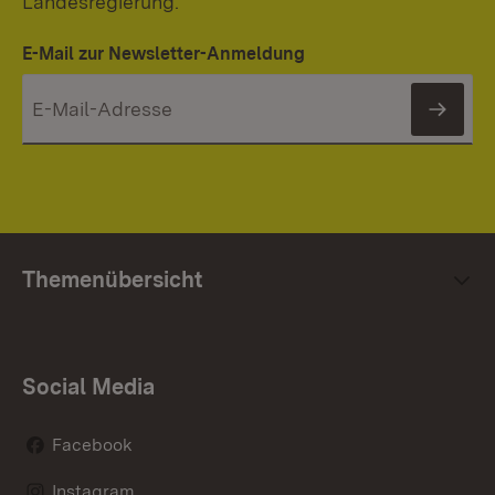
Landesregierung.
E-Mail zur Newsletter-Anmeldung
News
Themenübersicht
Social Media
Facebook
Instagram