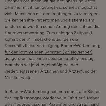
Dennoch brauchen wir die Ärztinnen und Ärzte,
denn nur mit ihnen gelingt es, schnell möglichst
viele Menschen mit den Impfungen zu versorgen.
Sie kennen ihre Patientinnen und Patienten am
besten und wollten schon Anfang des Jahres die
Hauptverantwortung. Zum richtigen Zeitpunkt
Extern:
kommt der
Impfaktionstag, den die
Kassenärztliche Vereinigung Baden-Württemberg
für den kommenden Samstag (27. November)
(Öffnet in neuem Fenster)
ausgerufen hat
. Einen solchen Impfaktionstag
brauchen wir jetzt regelmäßig bei den
niedergelassenen Ärztinnen und Ärzten“, so der
Minister weiter.
In Baden-Württemberg nehmen damit alle Säulen
der Impfkampagne wieder volle Fahrt auf. Neben
den niedergelassenen Ärztinnen und Ärzten sind