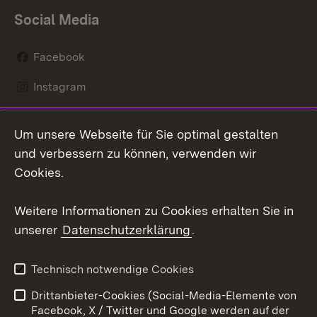
Social Media
Facebook
Instagram
LinkedIn
Um unsere Webseite für Sie optimal gestalten
Mastodon
und verbessern zu können, verwenden wir
Cookies.
Youtube
Weitere Informationen zu Cookies erhalten Sie in
Zum 
unserer
Datenschutzerklärung
.
Kontakt
Datenschutz
Erklärung zur
Benutzungshinweise
Technisch notwendige Cookies
Barrierefreiheit
Drittanbieter-Cookies (Social-Media-Elemente von
Impressum
Cookies
Facebook, X / Twitter und Google werden auf der