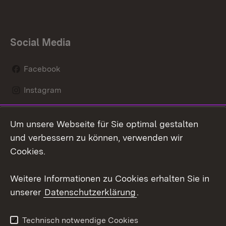
Social Media
Facebook
Instagram
LinkedIn
Um unsere Webseite für Sie optimal gestalten
Mastodon
und verbessern zu können, verwenden wir
Cookies.
Youtube
Weitere Informationen zu Cookies erhalten Sie in
Zum 
unserer
Datenschutzerklärung
.
Kontakt
Datenschutz
Erklärung zur
Benutzungshinweise
Technisch notwendige Cookies
Barrierefreiheit