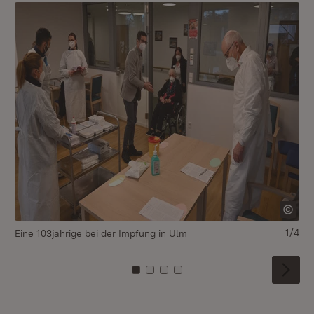
1/4
Eine 103jährige bei der Impfung in Ulm
Ei
Zu Kachel: 0
Zu Kachel: 1
Zu Kachel: 2
Zu Kachel: 3