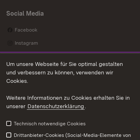
Social Media
Facebook
Instagram
LinkedIn
Um unsere Webseite für Sie optimal gestalten
Mastodon
und verbessern zu können, verwenden wir
Cookies.
Youtube
Weitere Informationen zu Cookies erhalten Sie in
Zum 
unserer
Datenschutzerklärung
.
Kontakt
Datenschutz
Erklärung zur
Benutzungshinweise
Technisch notwendige Cookies
Barrierefreiheit
Drittanbieter-Cookies (Social-Media-Elemente von
Impressum
Cookies