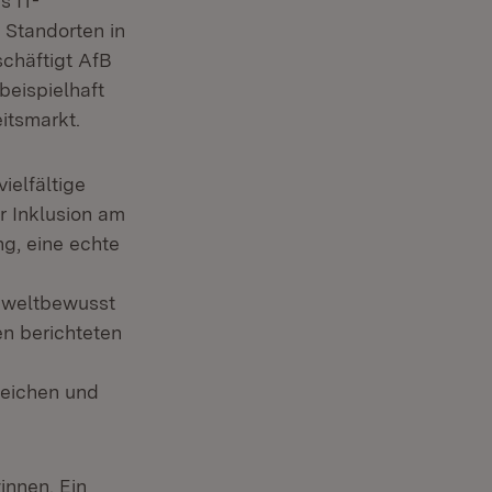
s IT-
 Standorten in
schäftigt AfB
beispielhaft
eitsmarkt.
ielfältige
r Inklusion am
ng, eine echte
umweltbewusst
en berichteten
leichen und
innen. Ein