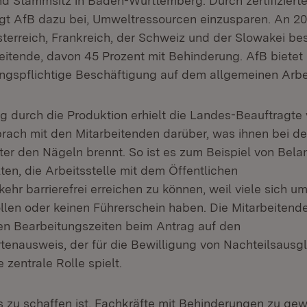
nd Stammsitz in Baden-Württemberg. Durch zertifizierte
gt AfB dazu bei, Umweltressourcen einzusparen. An 20
terreich, Frankreich, der Schweiz und der Slowakei be
eitende, davon 45 Prozent mit Behinderung. AfB bietet 
ungspflichtige Beschäftigung auf dem allgemeinen Arb
g durch die Produktion erhielt die Landes-Beauftragte v
prach mit den Mitarbeitenden darüber, was ihnen bei de
ter den Nägeln brennt. So ist es zum Beispiel von Bela
ten, die Arbeitsstelle mit dem Öffentlichen
ehr barrierefrei erreichen zu können, weil viele sich 
len oder keinen Führerschein haben. Die Mitarbeitend
gen Bearbeitungszeiten beim Antrag auf den
enausweis, der für die Bewilligung von Nachteilsausg
 zentrale Rolle spielt.
s zu schaffen ist, Fachkräfte mit Behinderungen zu gew