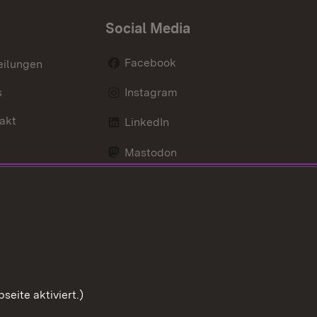
Social Media
Facebook
eilungen
s
Instagram
akt
LinkedIn
Mastodon
Youtube
eite aktiviert.)
Zum Sei