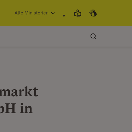
(Öffnet in neuem Fenster)
Alle Ministerien
smarkt
bH in