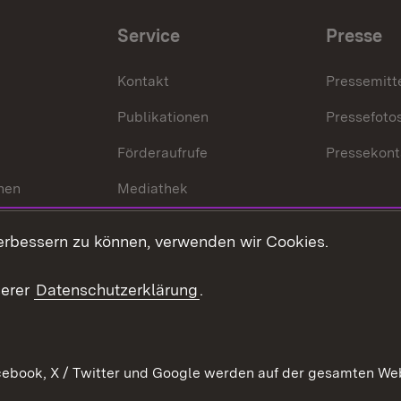
Service
Presse
Kontakt
Pressemitt
Publikationen
Pressefoto
Förderaufrufe
Pressekont
hen
Mediathek
t
Veranstaltungen
erbessern zu können, verwenden wir Cookies.
en
RSS
ement
serer
Datenschutzerklärung
.
 Pflege
ebook, X / Twitter und Google werden auf der gesamten Webs