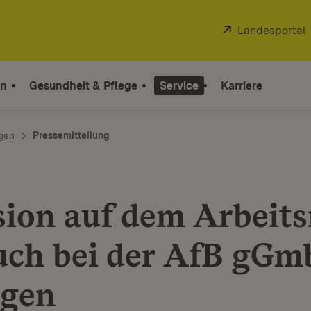
Extern:
Landesportal
on
Gesundheit & Pflege
Service
Karriere
ngen
Pressemitteilung
sion auf dem Arbeit
uch bei der AfB gGm
ngen