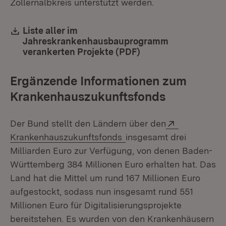
Zollernalbkreis unterstützt werden.
Download:
Liste aller im
Jahreskrankenhausbauprogramm
verankerten Projekte (PDF)
(Öffnet in neuem Fe
Ergänzende Informationen zum
Krankenhauszukunftsfonds
Extern:
Der Bund stellt den Ländern über den
(Öffnet in neuem Fenste
Krankenhauszukunftsfonds
insgesamt drei
Milliarden Euro zur Verfügung, von denen Baden-
Württemberg 384 Millionen Euro erhalten hat. Das
Land hat die Mittel um rund 167 Millionen Euro
aufgestockt, sodass nun insgesamt rund 551
Millionen Euro für Digitalisierungsprojekte
bereitstehen. Es wurden von den Krankenhäusern