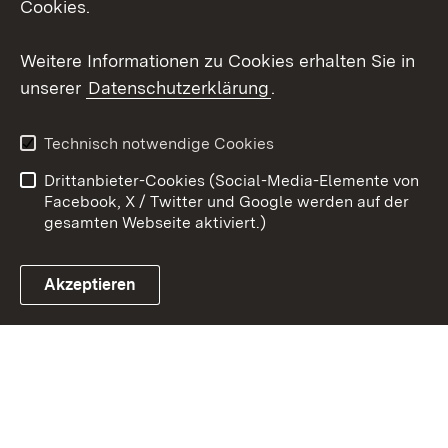
Cookies.
Youtube
Weitere Informationen zu Cookies erhalten Sie in
Zum 
unserer
Datenschutzerklärung
.
Kontakt
Datenschutz
Erklärung zur
Benutzungshinweise
Technisch notwendige Cookies
Barrierefreiheit
Drittanbieter-Cookies (Social-Media-Elemente von
Impressum
Cookies
Facebook, X / Twitter und Google werden auf der
gesamten Webseite aktiviert.)
Akzeptieren
Link zum Landesportal