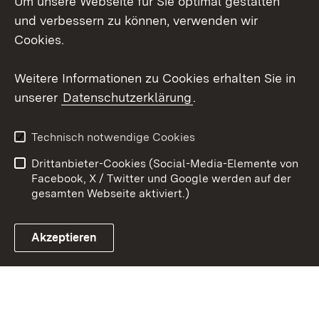
Um unsere Webseite für Sie optimal gestalten
Mastodon
und verbessern zu können, verwenden wir
Cookies.
Youtube
Weitere Informationen zu Cookies erhalten Sie in
Zum 
unserer
Datenschutzerklärung
.
Kontakt
Datenschutz
Erklärung zur
Benutzungshinweise
Technisch notwendige Cookies
Barrierefreiheit
Drittanbieter-Cookies (Social-Media-Elemente von
Impressum
Cookies
Facebook, X / Twitter und Google werden auf der
gesamten Webseite aktiviert.)
Akzeptieren
Link zum Landesportal