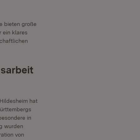
e bieten große
 ein klares
chaftlichen
nsarbeit
 Hildesheim hat
Württembergs
besondere in
tig wurden
ration von