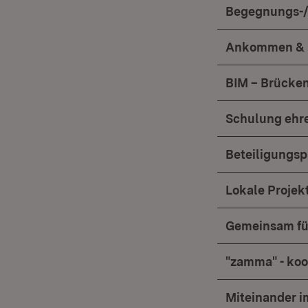
Begegnungs-/
Ankommen & 
BIM – Brücken
Schulung ehre
Beteiligungsp
Lokale Proje
Gemeinsam fü
"zamma" - ko
Miteinander i