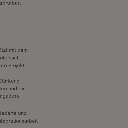
(Öffnet in neuem Fenster)
 abrufbar
.
ützt mit dem
otenzial
pro Projekt
Stärkung
ten und die
ngebote.
 Bedarfe und
tegrationsarbeit