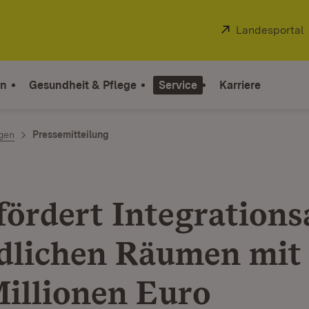
Extern:
Landesportal
on
Gesundheit & Pflege
Service
Karriere
ngen
Pressemitteilung
fördert Integrations
ndlichen Räumen mit
Millionen Euro