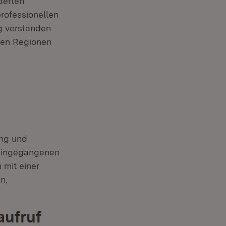
derten
rofessionellen
ng verstanden
chen Regionen
ung und
 eingegangenen
 mit einer
n.
aufruf