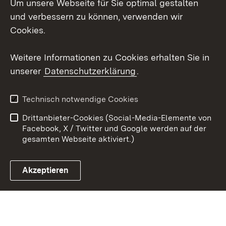
Um unsere Webseite für Sie optimal gestalten
Mastodon
und verbessern zu können, verwenden wir
Cookies.
Youtube
Weitere Informationen zu Cookies erhalten Sie in
Zum 
unserer
Datenschutzerklärung
.
Kontakt
Datenschutz
Erklärung zur
Benutzungshinweise
Technisch notwendige Cookies
Barrierefreiheit
Drittanbieter-Cookies (Social-Media-Elemente von
Impressum
Cookies
Facebook, X / Twitter und Google werden auf der
gesamten Webseite aktiviert.)
Akzeptieren
Link zum Landesportal