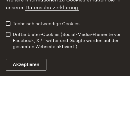
Zum 
unserer
Datenschutzerklärung
.
Kontakt
Datenschutz
Erklärung zur
Benutzungshinweise
Technisch notwendige Cookies
Barrierefreiheit
Drittanbieter-Cookies (Social-Media-Elemente von
Impressum
Cookies
Facebook, X / Twitter und Google werden auf der
gesamten Webseite aktiviert.)
Akzeptieren
Link zum Landesportal