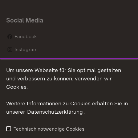
Social Media
Facebook
Instagram
LinkedIn
Um unsere Webseite für Sie optimal gestalten
Mastodon
und verbessern zu können, verwenden wir
Cookies.
Youtube
Weitere Informationen zu Cookies erhalten Sie in
Zum 
unserer
Datenschutzerklärung
.
Kontakt
Datenschutz
Erklärung zur
Benutzungshinweise
Technisch notwendige Cookies
Barrierefreiheit