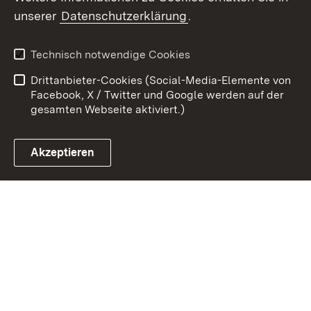
Zum 
unserer
Datenschutzerklärung
.
Kontakt
Datenschutz
Erklärung zur
Benutzungshinweise
Technisch notwendige Cookies
Barrierefreiheit
Drittanbieter-Cookies (Social-Media-Elemente von
Impressum
Cookies
Facebook, X / Twitter und Google werden auf der
gesamten Webseite aktiviert.)
Akzeptieren
Link zum Landesportal