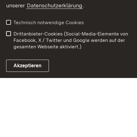
Zum 
unserer
Datenschutzerklärung
.
Kontakt
Datenschutz
Erklärung zur
Benutzungshinweise
Technisch notwendige Cookies
Barrierefreiheit
Drittanbieter-Cookies (Social-Media-Elemente von
Impressum
Cookies
Facebook, X / Twitter und Google werden auf der
gesamten Webseite aktiviert.)
Akzeptieren
Link zum Landesportal